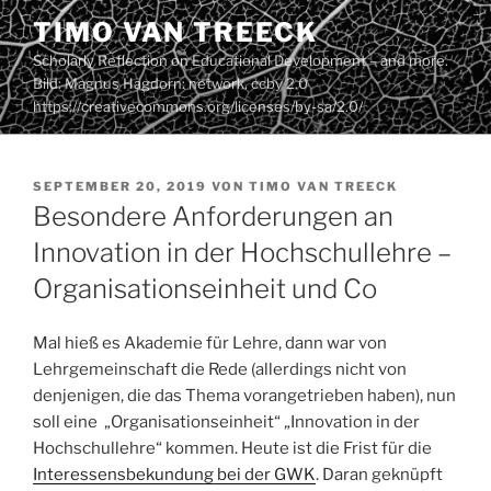
Zum
TIMO VAN TREECK
Inhalt
Scholarly Reflection on Educational Development – and more.
springen
Bild: Magnus Hagdorn: network. ccby 2.0
https://creativecommons.org/licenses/by-sa/2.0/
VERÖFFENTLICHT
SEPTEMBER 20, 2019
VON
TIMO VAN TREECK
AM
Besondere Anforderungen an
Innovation in der Hochschullehre –
Organisationseinheit und Co
Mal hieß es Akademie für Lehre, dann war von
Lehrgemeinschaft die Rede (allerdings nicht von
denjenigen, die das Thema vorangetrieben haben), nun
soll eine „Organisationseinheit“ „Innovation in der
Hochschullehre“ kommen. Heute ist die Frist für die
Interessensbekundung bei der GWK
. Daran geknüpft