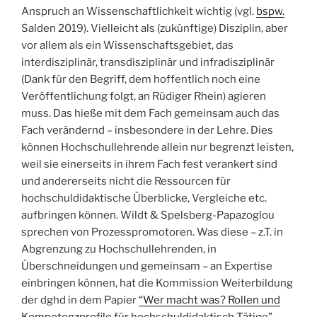
Anspruch an Wissenschaftlichkeit wichtig (vgl.
bspw.
Salden 2019
). Vielleicht als (zukünftige) Disziplin, aber
vor allem als ein Wissenschaftsgebiet, das
interdisziplinär, transdisziplinär und infradisziplinär
(Dank für den Begriff, dem hoffentlich noch eine
Veröffentlichung folgt, an Rüdiger Rhein) agieren
muss. Das hieße mit dem Fach gemeinsam auch das
Fach verändernd – insbesondere in der Lehre. Dies
können Hochschullehrende allein nur begrenzt leisten,
weil sie einerseits in ihrem Fach fest verankert sind
und andererseits nicht die Ressourcen für
hochschuldidaktische Überblicke, Vergleiche etc.
aufbringen können. Wildt & Spelsberg-Papazoglou
sprechen von Prozesspromotoren. Was diese – z.T. in
Abgrenzung zu Hochschullehrenden, in
Überschneidungen und gemeinsam – an Expertise
einbringen können, hat die Kommission Weiterbildung
der dghd in dem Papier
“Wer macht was? Rollen und
Kompetenzprofile für hochschuldidaktisch Tätige”