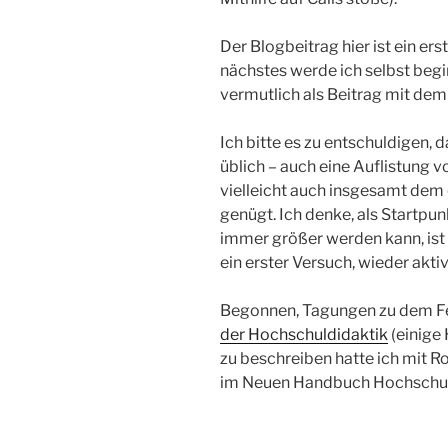
Der Blogbeitrag hier ist ein er
nächstes werde ich selbst beginn
vermutlich als Beitrag mit de
Ich bitte es zu entschuldigen, d
üblich – auch eine Auflistung v
vielleicht auch insgesamt dem
genügt. Ich denke, als Startpun
immer größer werden kann, ist e
ein erster Versuch, wieder aktiv
Begonnen, Tagungen zu dem Fe
der Hochschuldidaktik
(einige
zu beschreiben hatte ich mit R
im Neuen Handbuch Hochschul