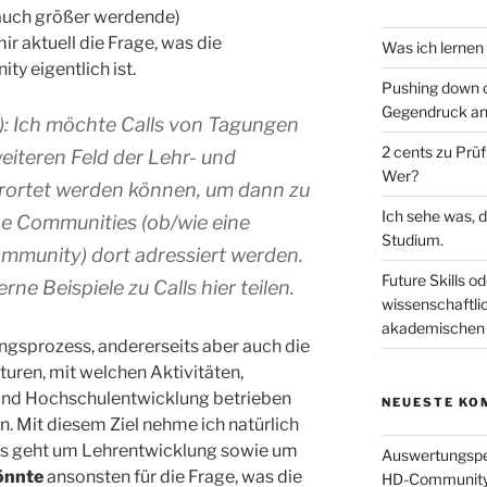
t auch größer werdende)
ir aktuell die Frage, was die
Was ich lernen
y eigentlich ist.
Pushing down o
Gegendruck an
dr): Ich möchte Calls von Tagungen
2 cents zu Prü
eiteren Feld der Lehr- und
Wer?
rortet werden können, um dann zu
Ich sehe was, d
e Communities (ob/wie eine
Studium.
mmunity) dort adressiert werden.
Future Skills od
ne Beispiele zu Calls hier teilen.
wissenschaftli
akademischen 
rungsprozess, andererseits aber auch die
turen, mit welchen Aktivitäten,
und Hochschulentwicklung betrieben
NEUESTE KO
. Mit diesem Ziel nehme ich natürlich
 Es geht um Lehrentwicklung sowie um
Auswertungsper
önnte
ansonsten für die Frage, was die
HD-Community (