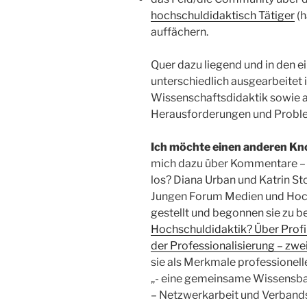
hochschuldidaktisch Tätiger
(h
auffächern.
Quer dazu liegend und in den ei
unterschiedlich ausgearbeitet i
Wissenschaftsdidaktik sowie a
Herausforderungen und Probl
Ich möchte
einen anderen Kn
mich dazu über Kommentare – a
los? Diana Urban und Katrin St
Jungen Forum Medien und Hoc
gestellt und begonnen sie zu b
Hochschuldidaktik? Über Prof
der Professionalisierung – zw
sie als Merkmale professionelle
„- eine gemeinsame Wissensba
– Netzwerkarbeit und Verbands