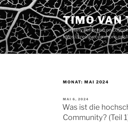
Zum
Inhalt
TIMO VAN
springen
Scholarly Reflection on Educa
https://creativecommons.org/l
MONAT:
MAI 2024
VERÖFFENTLICHT
MAI 6, 2024
AM
Was ist die hochsc
Community? (Teil 1