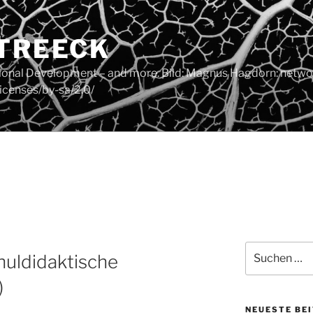
 TREECK
tional Development – and more. Bild: Magnus Hagdorn: networ
icenses/by-sa/2.0/
Suchen
huldidaktische
nach:
)
NEUESTE BE