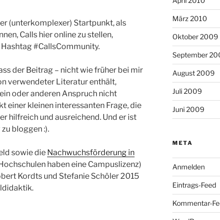
April 2010
März 2010
ster (unterkomplexer) Startpunkt, als
en, Calls hier online zu stellen,
Oktober 2009
m Hashtag #CallsCommunity.
September 20
ass der Beitrag – nicht wie früher bei mir
August 2009
on verwendeter Literatur enthält,
Juli 2009
 ein oder anderen Anspruch nicht
kt einer kleinen interessanten Frage, die
Juni 2009
r hilfreich und ausreichend. Und er ist
 zu bloggen :).
META
ld sowie die
Nachwuchsförderung in
 Hochschulen haben eine Campuslizenz)
Anmelden
obert Kordts und Stefanie Schöler 2015
Eintrags-Feed
didaktik.
Kommentar-Fe