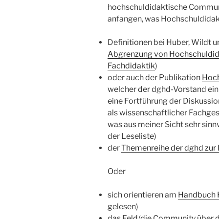
hochschuldidaktische Communit
anfangen, was Hochschuldidak
Definitionen bei Huber, Wildt 
Abgrenzung von Hochschuldida
Fachdidaktik
)
oder auch der Publikation
Hoch
welcher der dghd-Vorstand einle
eine Fortführung der Diskussi
als wissenschaftlicher Fachgese
was aus meiner Sicht sehr sinnv
der Leseliste)
der
Themenreihe der dghd zur 
Oder
sich orientieren am
Handbuch 
gelesen)
das Feld/die Community über 