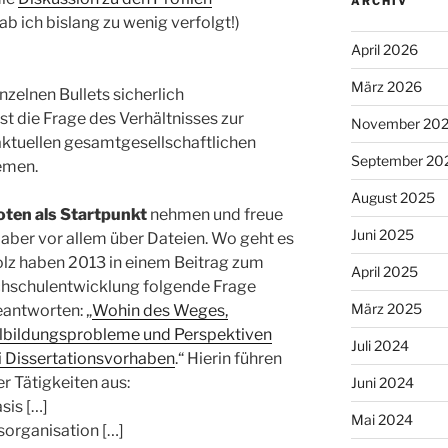
ARCHIV
ab ich bislang zu wenig verfolgt!)
April 2026
März 2026
nzelnen Bullets sicherlich
st die Frage des Verhältnisses zur
November 20
ktuellen gesamtgesellschaftlichen
September 20
emen.
August 2025
oten als Startpunkt
nehmen und freue
Juni 2025
ber vor allem über Dateien. Wo geht es
olz haben 2013 in einem Beitrag zum
April 2025
hschulentwicklung folgende Frage
März 2025
eantworten: „
Wohin des Weges,
ilbildungsprobleme und Perspektiven
Juli 2024
ei Dissertationsvorhaben
.“ Hierin führen
r Tätigkeiten aus:
Juni 2024
sis […]
Mai 2024
organisation […]