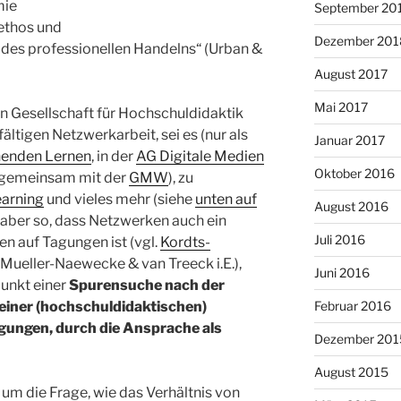
mie
September 20
sethos und
Dezember 201
 des professionellen Handelns“ (Urban &
August 2017
Mai 2017
n Gesellschaft für Hochschuldidaktik
ältigen Netzwerkarbeit, sei es (nur als
Januar 2017
henden Lernen
, in der
AG Digitale Medien
Oktober 2016
 gemeinsam mit der
GMW
), zu
earning
und vieles mehr (siehe
unten auf
August 2016
es aber so, dass Netzwerken auch ein
Juli 2016
en auf Tagungen ist (vgl.
Kordts-
, Mueller-Naewecke & van Treeck i.E.),
Juni 2016
unkt einer
Spurensuche nach der
einer (hochschuldidaktischen)
Februar 2016
gungen, durch die Ansprache als
Dezember 201
August 2015
 um die Frage, wie das Verhältnis von