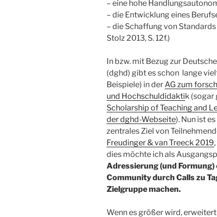
– eine hohe Handlungsautono
– die Entwicklung eines Beruf
– die Schaffung von Standards
Stolz 2013, S. 12f.)
In bzw. mit Bezug zur Deutsche
(dghd) gibt es schon lange vielf
Beispiele) in der
AG zum forsc
und Hochschuldidakti
k (sogar
Scholarship of Teaching and L
der dghd-Webseite
). Nun ist 
zentrales Ziel von Teilnehmend
Freudinger & van Treeck 2019
dies möchte ich als Ausgangsp
Adressierung (und Formung) 
Community durch Calls zu Ta
Zielgruppe machen.
Wenn es größer wird, erweitert