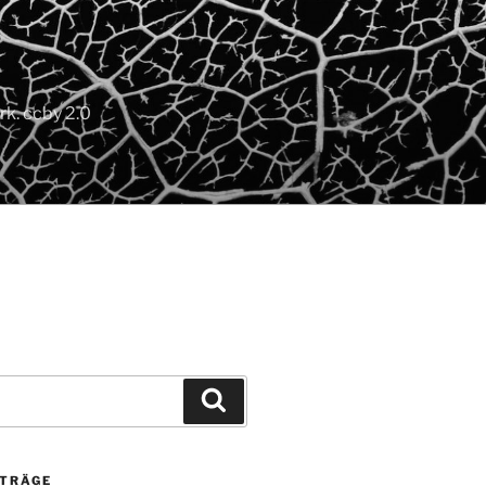
k. ccby 2.0
Suchen
ITRÄGE