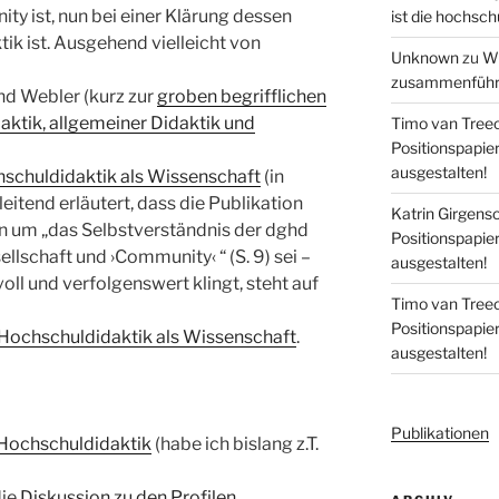
y ist, nun bei einer Klärung dessen
ist die hochsch
tik ist. Ausgehend
vielleicht von
Unknown
zu
Wi
zusammenführe
und Webler (kurz zur
groben begrifflichen
ktik, allgemeiner Didaktik und
Timo van Tree
Positionspapi
ausgestalten!
schuldidaktik als Wissenschaft
(in
itend erläutert, dass die Publikation
Katrin Girgens
on um „das Selbstverständnis der dghd
Positionspapi
llschaft und ›Community‹ “ (S. 9) sei –
ausgestalten!
oll und verfolgenswert klingt, steht auf
Timo van Tree
Positionspapi
Hochschuldidaktik als Wissenschaft
.
ausgestalten!
Publikationen
Hochschuldidaktik
(habe ich bislang z.T.
die
Diskussion zu den Profilen