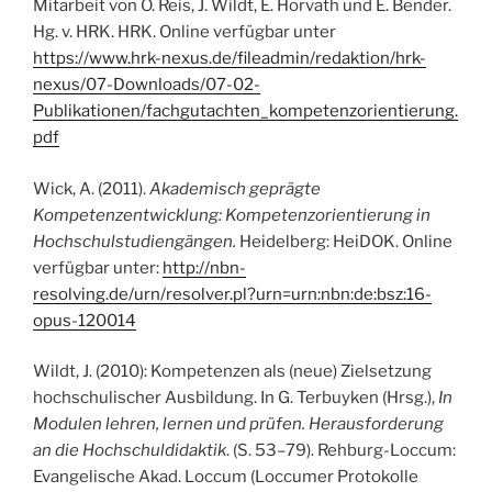
Mitarbeit von O. Reis, J. Wildt, E. Horvath und E. Bender.
Hg. v. HRK. HRK. Online verfügbar unter
https://www.hrk-nexus.de/fileadmin/redaktion/hrk-
nexus/07-Downloads/07-02-
Publikationen/fachgutachten_kompetenzorientierung.
pdf
Wick, A. (2011).
Akademisch geprägte
Kompetenzentwicklung: Kompetenzorientierung in
Hochschulstudiengängen.
Heidelberg: HeiDOK. Online
verfügbar unter:
http://nbn-
resolving.de/urn/resolver.pl?urn=urn:nbn:de:bsz:16-
opus-120014
Wildt, J. (2010): Kompetenzen als (neue) Zielsetzung
hochschulischer Ausbildung. In G. Terbuyken (Hrsg.),
In
Modulen lehren, lernen und prüfen. Herausforderung
an die Hochschuldidaktik
. (S. 53–79). Rehburg-Loccum:
Evangelische Akad. Loccum (Loccumer Protokolle