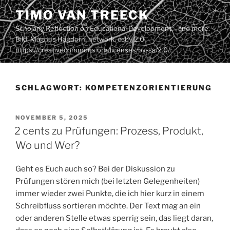
Zum
TIMO VAN TREECK
Inhalt
Scholarly Reflection on Educational Development – and more.
springen
Bild: Magnus Hagdorn: network. ccby 2.0
https://creativecommons.org/licenses/by-sa/2.0/
SCHLAGWORT:
KOMPETENZORIENTIERUNG
VERÖFFENTLICHT
NOVEMBER 5, 2025
AM
2 cents zu Prüfungen: Prozess, Produkt,
Wo und Wer?
Geht es Euch auch so? Bei der Diskussion zu
Prüfungen stören mich (bei letzten Gelegenheiten)
immer wieder zwei Punkte, die ich hier kurz in einem
Schreibfluss sortieren möchte. Der Text mag an ein
oder anderen Stelle etwas sperrig sein, das liegt daran,