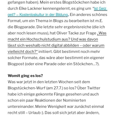
gefangen haben). Mein erstes Blogstöckchen habe ich
Ist Geiz 
durch Elke Lackner kennengelernt, es ging um
“
geil? – Kostenloskultur in der Bildung
Ein anderes schönes
„
Format, um ein Thema in Blogs zu bearbeiten ist m.E.
die Blogparade. Die letzte sehr ergebnisreiche (die ich
aber noch lesen muss), hat Oliver Tacke zur Frage
„Was
macht ein Hochschulstudium aus? Und was davon
lässt sich weshalb nicht digital abbilden – oder warum
vielleicht doch?“
initiiert. Gibt bestimmt noch mehr
solcher Formate, das wäre aber bestimmt ein eigener
Blogpost (oder eine Parade oder ein Stöckchen…?).
Womit ging es los?
Was war jetzt in den letzten Wochen seit dem
Blogstückchen-Wurf (am 27.7.) so los? Über Twitter
habe ich einige gekonnte Fänge gesehen und auch
schon ein paar Reaktionen der Nominierten
untereinander. Meine Wenigkeit war zunächst einmal
recht still – Urlaub :). Das soll sich jetzt aber ändern,