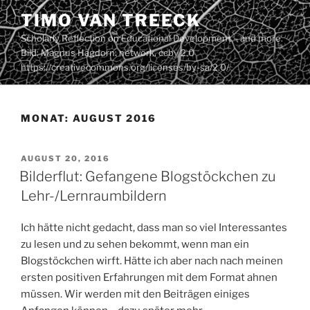
Zum
TIMO VAN TREECK
Inhalt
Scholarly Reflection on Educational Development – and more.
springen
Bild: Magnus Hagdorn: network. ccby 2.0
https://creativecommons.org/licenses/by-sa/2.0/
MONAT:
AUGUST 2016
VERÖFFENTLICHT
AUGUST 20, 2016
AM
Bilderflut: Gefangene Blogstöckchen zu
Lehr-/Lernraumbildern
Ich hätte nicht gedacht, dass man so viel Interessantes
zu lesen und zu sehen bekommt, wenn man ein
Blogstöckchen wirft. Hätte ich aber nach nach meinen
ersten positiven Erfahrungen mit dem Format ahnen
müssen. Wir werden mit den Beiträgen einiges