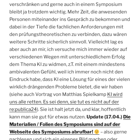
verschränken und gerne auch in einem Symposium
bleibt ja trotzdem wichtig. Mehr Zeit, die anwesenden
Personen miteinander ins Gespräch zu bekommen und
dabei in der Tiefe die fachlichen Anforderungen mit
den prüfungstheoretischen zu verbinden, dazu wären
weitere Schritte sicherlich sinnvoll. Vielleicht lag es
aber auch an mir, ich versuche mich immer wieder auf
verschiedenen Wegen mit unterschiedlichem Erfolg
dem Thema KI zu widmen, z.T. mit einem mindestens
ambivalenten Gefühl, weil ich immer noch nicht den
Eindruck habe, dass KI eine Lösung für eines der vielen
wirklich drängenden Probleme bietet, die wir haben
(siehe auch Vortrag von Matthias Spielkamp
KI wird
uns alle retten. Es sei denn, sie tut es nicht auf der
re:publica24
). Sie ist halt jetzt da, und klar, hoffentlich
kann man sie gut für etwas nutzen.
Update (17.04.)
Die
Materialien / Folien des Symposiums sind auf der
Webseite des Symposiums abrufbar!
– also gerne
nachlesen und sich ein eigenes Bild machen oder