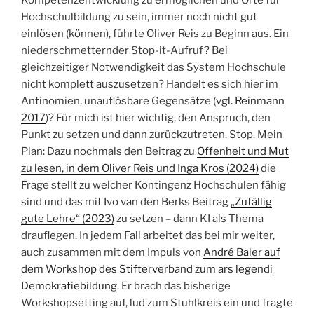
Kompetenzentwicklung zu ermöglichen und Orte für
Hochschulbildung zu sein, immer noch nicht gut
einlösen (können), führte Oliver Reis zu Beginn aus. Ein
niederschmetternder Stop-it-Aufruf? Bei
gleichzeitiger Notwendigkeit das System Hochschule
nicht komplett auszusetzen? Handelt es sich hier im
Antinomien, unauflösbare Gegensätze (
vgl. Reinmann
2017
)? Für mich ist hier wichtig, den Anspruch, den
Punkt zu setzen und dann zurückzutreten. Stop. Mein
Plan: Dazu nochmals den Beitrag zu
Offenheit und Mut
zu lesen, in dem Oliver Reis und Inga Kros (2024)
die
Frage stellt zu welcher Kontingenz Hochschulen fähig
sind und das mit Ivo van den Berks Beitrag
„Zufällig
gute Lehre“ (2023)
zu setzen – dann KI als Thema
drauflegen. In jedem Fall arbeitet das bei mir weiter,
auch zusammen mit dem Impuls von
André Baier auf
dem Workshop des Stifterverband zum ars legendi
Demokratiebildung
. Er brach das bisherige
Workshopsetting auf, lud zum Stuhlkreis ein und fragte