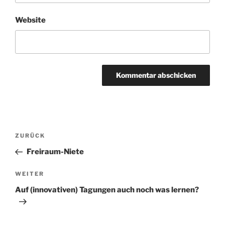
Website
Beitragsnavigation
Vorheriger
ZURÜCK
Beitrag
Freiraum-Niete
Nächster
WEITER
Beitrag
Auf (innovativen) Tagungen auch noch was lernen?