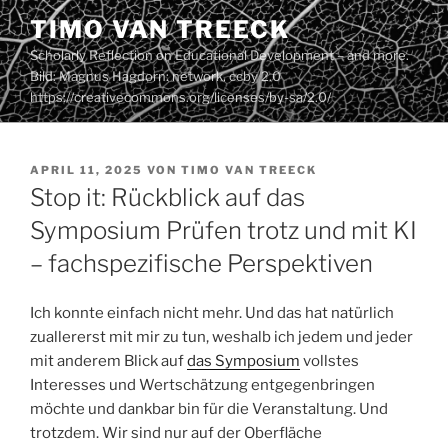
Zum
TIMO VAN TREECK
Inhalt
Scholarly Reflection on Educational Development – and more.
springen
Bild: Magnus Hagdorn: network. ccby 2.0
https://creativecommons.org/licenses/by-sa/2.0/
VERÖFFENTLICHT
APRIL 11, 2025
VON
TIMO VAN TREECK
AM
Stop it: Rückblick auf das
Symposium Prüfen trotz und mit KI
– fachspezifische Perspektiven
Ich konnte einfach nicht mehr. Und das hat natürlich
zuallererst mit mir zu tun, weshalb ich jedem und jeder
mit anderem Blick auf
das Symposium
vollstes
Interesses und Wertschätzung entgegenbringen
möchte und dankbar bin für die Veranstaltung. Und
trotzdem. Wir sind nur auf der Oberfläche