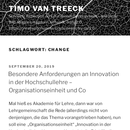
Zum
TIMO VAN TREECK
Inhalt
Scholarly Reflection on Educational Development – and more.
springen
Bild: Magnus Hagdorn: network. ccby 2.0
https://creativecommons.org/licenses/by-sa/2.0/
SCHLAGWORT:
CHANGE
VERÖFFENTLICHT
SEPTEMBER 20, 2019
AM
Besondere Anforderungen an Innovation
in der Hochschullehre –
Organisationseinheit und Co
Mal hieß es Akademie für Lehre, dann war von
Lehrgemeinschaft die Rede (allerdings nicht von
denjenigen, die das Thema vorangetrieben haben), nun
soll eine „Organisationseinheit“ „Innovation in der