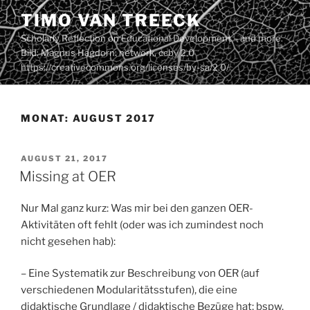
Zum
TIMO VAN TREECK
Inhalt
Scholarly Reflection on Educational Development – and more.
springen
Bild: Magnus Hagdorn: network. ccby 2.0
https://creativecommons.org/licenses/by-sa/2.0/
MONAT:
AUGUST 2017
VERÖFFENTLICHT
AUGUST 21, 2017
AM
Missing at OER
Nur Mal ganz kurz: Was mir bei den ganzen OER-
Aktivitäten oft fehlt (oder was ich zumindest noch
nicht gesehen hab):
– Eine Systematik zur Beschreibung von OER (auf
verschiedenen Modularitätsstufen), die eine
didaktische Grundlage / didaktische Bezüge hat; bspw.