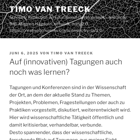
Zum
TIMO VAN TREECK
Inhalt
Scholarly Reflection on Educational Development – and more.
springen
Bild: Magnus Hagdorn: network. ccby 2.0
https://creativecommons.org/licenses/by-sa/2.0/
VERÖFFENTLICHT
JUNI 6, 2025
VON
TIMO VAN TREECK
AM
Auf (innovativen) Tagungen auch
noch was lernen?
Tagungen und Konferenzen sind in der Wissenschaft
der Ort, an dem der aktuelle Stand zu Themen,
Projekten, Problemen, Fragestellungen oder auch zu
Praktiken vorgestellt, diskutiert, weiterentwickelt wird.
Hier wird wissenschaftliche Tätigkeit öffentlich und
damit kritisierbar, verhandelbar, verbunde.
Desto spannender, dass der wissenschaftliche,