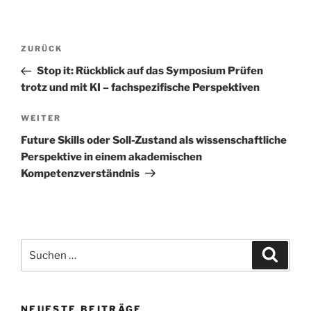
Beitragsnavigation
Vorheriger
ZURÜCK
Beitrag
Stop it: Rückblick auf das Symposium Prüfen
trotz und mit KI – fachspezifische Perspektiven
Nächster
WEITER
Beitrag
Future Skills oder Soll-Zustand als wissenschaftliche
Perspektive in einem akademischen
Kompetenzverständnis
Suchen
Suche
nach:
NEUESTE BEITRÄGE