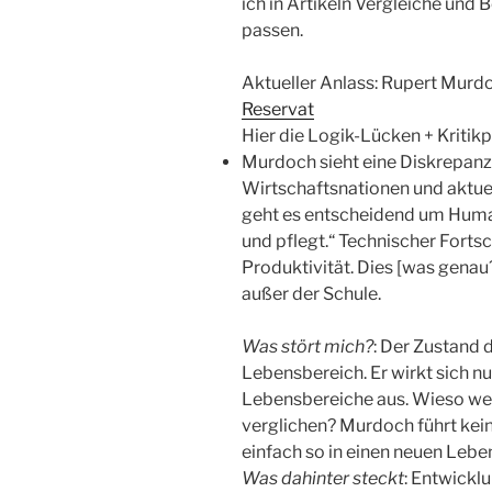
ich in Artikeln Vergleiche und 
passen.
Aktueller Anlass: Rupert Murdo
Reservat
Hier die Logik-Lücken + Kritik
Murdoch sieht eine Diskrepan
Wirtschaftsnationen und aktue
geht es entscheidend um Human
und pflegt.“ Technischer Fortsc
Produktivität. Dies [was genau?
außer der Schule.
Was stört mich?
: Der Zustand 
Lebensbereich. Er wirkt sich n
Lebensbereiche aus. Wieso we
verglichen? Murdoch führt kei
einfach so in einen neuen Lebe
Was dahinter steckt
: Entwickl