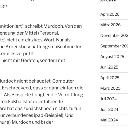
ARCHIV
ige.
April 2026
März 2026
funktioniert“, schreibt Murdoch. Von den
wendung der Mittel (Personal,
November 20
e) nicht ein einziges Wort. Nur als
September 20
ine Arbeitsbeschaffungsmaßnahme für
i alles verpufft.
August 2025
 nicht mit Geräten, sondern mit
Juni 2025
April 2025
Murdoch nicht behauptet, Computer
 Erschreckend, dass er dann einfach die
März 2025
 Als Beispiele bringt er die Vermittlung
Juli 2024
ten Fußballstar oder führende
re hat das zunächst noch nichts zu tun
Juni 2024
 unverbundenes ipad-Beispiel). Und
Mai 2024
 nur a) Murdoch und b) der