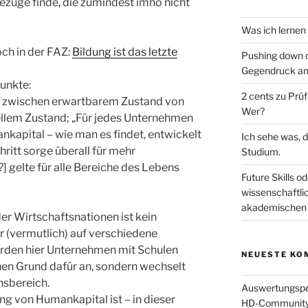
Bezüge finde, die zumindest imho nicht
Was ich lernen
ch in der FAZ:
Bildung ist das letzte
Pushing down o
Gegendruck an
punkte:
2 cents zu Prü
z zwischen erwartbarem Zustand von
Wer?
llem Zustand; „Für jedes Unternehmen
kapital – wie man es findet, entwickelt
Ich sehe was, d
hritt sorge überall für mehr
Studium.
] gelte für alle Bereiche des Lebens
Future Skills od
wissenschaftli
akademischen 
der Wirtschaftsnationen ist kein
ur (vermutlich) auf verschiedene
rden hier Unternehmen mit Schulen
NEUESTE KO
nen Grund dafür an, sondern wechselt
nsbereich.
Auswertungsper
ung von Humankapital ist – in dieser
HD-Community (