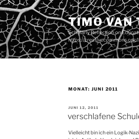
Zum
Inhalt
TIMO VAN
springen
Scholarly Reflection on Educa
https://creativecommons.org/l
MONAT:
JUNI 2011
VERÖFFENTLICHT
JUNI 12, 2011
AM
verschlafene Schu
Vielleicht bin ich ein Logik-Na