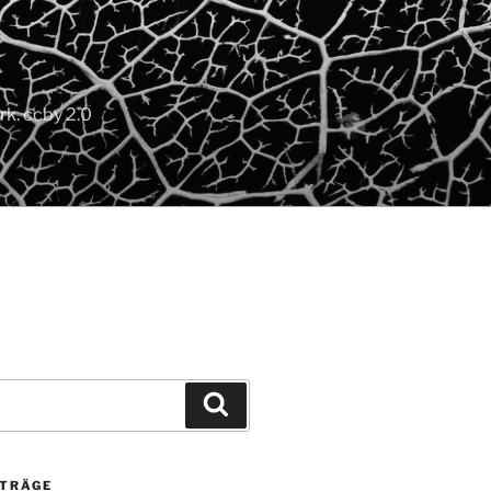
k. ccby 2.0
Suchen
ITRÄGE