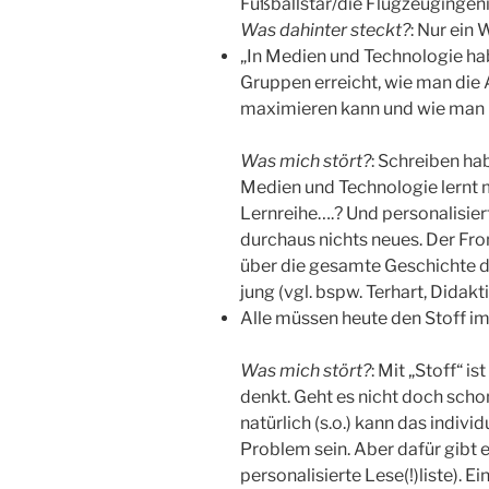
Fußballstar/die Flugzeugingeni
Was dahinter steckt?
: Nur ein
„In Medien und Technologie hab
Gruppen erreicht, wie man die
maximieren kann und wie man p
Was mich stört?
: Schreiben hab
Medien und Technologie lernt ma
Lernreihe….? Und personalisier
durchaus nichts neues. Der Fron
über die gesamte Geschichte 
jung (vgl. bspw. Terhart, Didakt
Alle müssen heute den Stoff im
Was mich stört?
: Mit „Stoff“ i
denkt. Geht es nicht doch sch
natürlich (s.o.) kann das indiv
Problem sein. Aber dafür gibt e
personalisierte Lese(!)liste). Ei