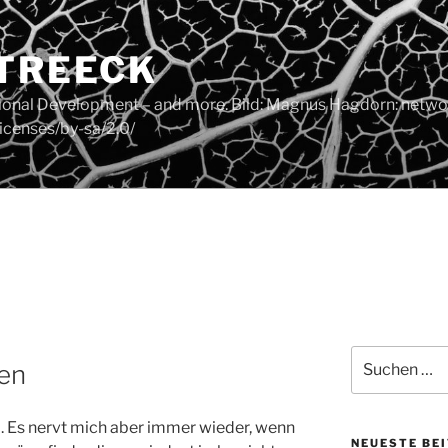
 TREECK
tional Development – and more. Bild: Magnus Hagdorn: networ
icenses/by-sa/2.0/
Suchen
len
nach:
zi. Es nervt mich aber immer wieder, wenn
NEUESTE BE