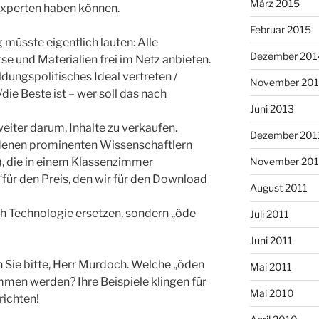
März 2015
/Experten haben können.
Februar 2015
 müsste eigentlich lauten: Alle
Dezember 201
se und Materialien frei im Netz anbieten.
dungspolitisches Ideal vertreten /
November 20
die Beste ist – wer soll das nach
Juni 2013
weiter darum, Inhalte zu verkaufen.
Dezember 201
denen prominenten Wissenschaftlern
!), die in einem Klassenzimmer
November 201
ür den Preis, den wir für den Download
August 2011
ch Technologie ersetzen, sondern „öde
Juli 2011
Juni 2011
n Sie bitte, Herr Murdoch. Welche „öden
Mai 2011
men werden? Ihre Beispiele klingen für
Mai 2010
ichten!