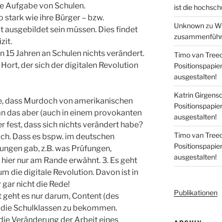
te Aufgabe von Schulen.
ist die hochsch
 stark wie ihre Bürger – bzw.
Unknown
zu
Wi
t ausgebildet sein müssen. Dies findet
zusammenführe
zit.
en 15 Jahren an Schulen nichts verändert.
Timo van Tree
 Hort, der sich der digitalen Revolution
Positionspapi
ausgestalten!
Katrin Girgens
nahe, dass Murdoch von amerikanischen
Positionspapi
an das aber (auch in einem provokanten
ausgestalten!
r fest, dass sich nichts verändert habe?
Timo van Tree
fach. Dass es bspw. im deutschen
Positionspapi
ngen gab, z.B. was Prüfungen,
ausgestalten!
hier nur am Rande erwähnt. 3. Es geht
m die digitale Revolution. Davon ist in
 gar nicht die Rede!
Publikationen
ht geht es nur darum, Content (des
 die Schulklassen zu bekommen.
 die Veränderung der Arbeit eines