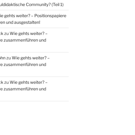
uldidaktische Community? (Teil 1)
e gehts weiter? – Positionspapiere
n und ausgestalten!
ck
zu
Wie gehts weiter? –
ere zusammenführen und
ohn
zu
Wie gehts weiter? –
ere zusammenführen und
ck
zu
Wie gehts weiter? –
ere zusammenführen und