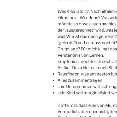
Was mich stört?
: Nachhilfeleh
Filmstars – Wer denn? Von wel
möchte so etwas auch nachlese
der „ausgerechnet“ wird, was je
wie! Wie ist das denn gemeint?
(gelernt?!) und er muss noch 5?
Grundlage? Für mich klingt das
Verständnis von Lernen.
Empfehlen möchte ich noch al
Artikel. Dazu hier nur noch Sti
Rausfinden, was am besten fun
Alles zusammentragen
sein Unternehmen will sich en
kein Kind soll marginalisiert w
Hoffe mal, dass eine von Murdoc
Vermutlich aber eher nicht, denn