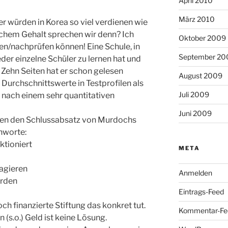
April 2010
März 2010
rer würden in Korea so viel verdienen wie
chem Gehalt sprechen wir denn? Ich
Oktober 2009
n/nachprüfen können! Eine Schule, in
September 20
der einzelne Schüler zu lernen hat und
 Zehn Seiten hat er schon gelesen
August 2009
 Durchschnittswerte in Testprofilen als
Juli 2009
 nach einem sehr quantitativen
Juni 2009
len den Schlussabsatz von Murdochs
chworte:
ktioniert
META
gagieren
Anmelden
erden
Eintrags-Feed
h finanzierte Stiftung das konkret tut.
Kommentar-Fe
 (s.o.) Geld ist keine Lösung.