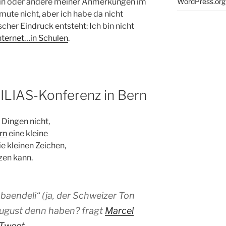
 ein oder andere meiner Anmerkungen im
WordPress.org
rmute nicht, aber ich habe da nicht
cher Eindruck entsteht: Ich bin nicht
Internet…in Schulen
.
– ILIAS-Konferenz in Bern
 Dingen nicht,
rn
eine kleine
ie kleinen Zeichen,
zen kann.
-baendeli“ (ja, der Schweizer Ton
ugust denn haben? fragt
Marcel
Tweet
.