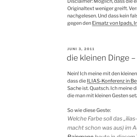
Disclaimer: Möglich, dass die
Originaltext weniger greift. Ve
nachgelesen. Und dass kein fals
gegen den
Einsatz von Ipads, 
VERÖFFENTLICHT
JUNI 3, 2011
AM
die kleinen Dinge 
Nein! Ich meine mit den kleinen
dass die
ILIAS-Konferenz in Be
Sache ist. Quatsch. Ich meine d
die man mit kleinen Gesten set
So wie diese Geste:
Welche Farbe soll das „ilias
macht schon was aus) im A
Rainmann
heute in diesem