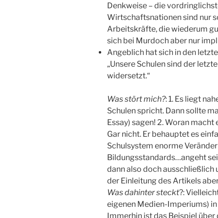
Denkweise – die vordringlichs
Wirtschaftsnationen sind nur so
Arbeitskräfte, die wiederum gu
sich bei Murdoch aber nur impli
Angeblich hat sich in den letzt
„Unsere Schulen sind der letzte
widersetzt.“
Was stört mich?
: 1. Es liegt 
Schulen spricht. Dann sollte m
Essay) sagen! 2. Woran macht e
Gar nicht. Er behauptet es ein
Schulsystem enorme Veränderu
Bildungsstandards…angeht sei 
dann also doch ausschließlich u
der Einleitung des Artikels aber
Was dahinter steckt
?: Vielleic
eigenen Medien-Imperiums) in
Immerhin ist das Beispiel über