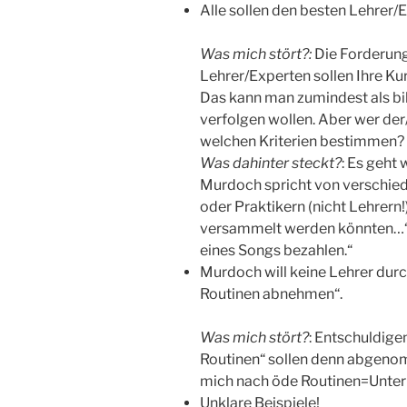
Alle sollen den besten Lehrer
Was mich stört?:
Die Forderung
Lehrer/Experten sollen Ihre Kur
Das kann man zumindest als bil
verfolgen wollen. Aber wer der/
welchen Kriterien bestimmen?
Was dahinter steckt?
: Es geht 
Murdoch spricht von verschie
oder Praktikern (nicht Lehrern
versammelt werden könnten…“f
eines Songs bezahlen.“
Murdoch will keine Lehrer dur
Routinen abnehmen“.
Was mich stört?
: Entschuldige
Routinen“ sollen denn abgenom
mich nach öde Routinen=Unterr
Unklare Beispiele!