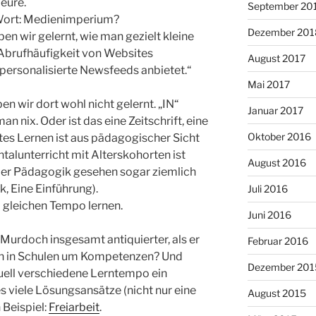
eure.
September 20
 Wort: Medienimperium?
Dezember 201
en wir gelernt, wie man gezielt kleine
 Abrufhäufigkeit von Websites
August 2017
ersonalisierte Newsfeeds anbietet.“
Mai 2017
en wir dort wohl nicht gelernt. „IN“
Januar 2017
n nix. Oder ist das eine Zeitschrift, eine
Oktober 2016
tes Lernen ist aus pädagogischer Sicht
talunterricht mit Alterskohorten ist
August 2016
der Pädagogik gesehen sogar ziemlich
ik, Eine Einführung).
Juli 2016
 gleichen Tempo lernen.
Juni 2016
st Murdoch insgesamt antiquierter, als er
Februar 2016
on in Schulen um Kompetenzen? Und
Dezember 201
iduell verschiedene Lerntempo ein
s viele Lösungsansätze (nicht nur eine
August 2015
n Beispiel:
Freiarbeit
.