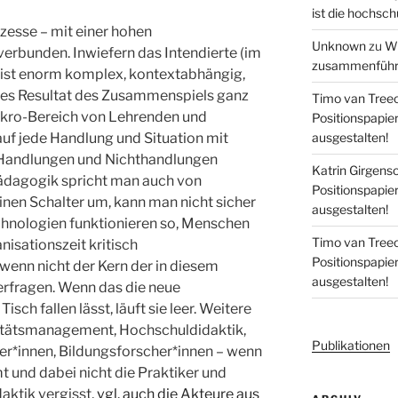
ist die hochsch
ozesse – mit einer hohen
Unknown
zu
Wi
erbunden. Inwiefern das Intendierte (im
zusammenführe
d, ist enorm komplex, kontextabhängig,
es Resultat des Zusammenspiels ganz
Timo van Tree
ikro-Bereich von Lehrenden und
Positionspapi
uf jede Handlung und Situation mit
ausgestalten!
, Handlungen und Nichthandlungen
Katrin Girgens
Pädagogik spricht man auch von
Positionspapi
inen Schalter um, kann man nicht sicher
ausgestalten!
echnologien funktionieren so, Menschen
Timo van Tree
nisationszeit kritisch
Positionspapi
 wenn nicht der Kern der in diesem
ausgestalten!
rfragen. Wenn das die neue
sch fallen lässt, läuft sie leer. Weitere
litätsmanagement, Hochschuldidaktik,
Publikationen
r*innen, Bildungsforscher*innen – wenn
t und dabei nicht die Praktiker und
ktik vergisst,
vgl. auch die Akteure aus