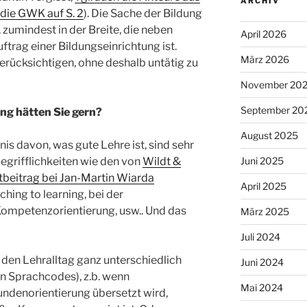
ARCHIV
 die GWK auf S. 2
). Die Sache der Bildung
, zumindest in der Breite, die neben
April 2026
ftrag einer Bildungseinrichtung ist.
März 2026
erücksichtigen, ohne deshalb untätig zu
November 20
September 20
g hätten Sie gern?
August 2025
s davon, was gute Lehre ist, sind sehr
Begrifflichkeiten wie den von
Wildt &
Juni 2025
beitrag bei Jan-Martin Wiarda
April 2025
hing to learning, bei der
Kompetenzorientierung, usw.. Und das
März 2025
Juli 2024
n den Lehralltag ganz unterschiedlich
Juni 2024
en Sprachcodes), z.b. wenn
Mai 2024
undenorientierung übersetzt wird,