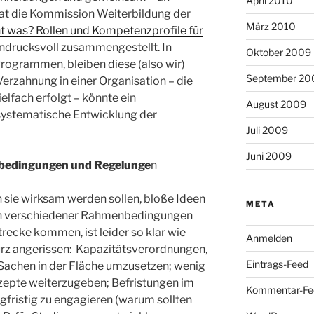
April 2010
hat die Kommission Weiterbildung der
März 2010
 was? Rollen und Kompetenzprofile für
ndrucksvoll zusammengestellt. In
Oktober 2009
rogrammen, bleiben diese (also wir)
September 20
erzahnung in einer Organisation – die
lfach erfolgt – könnte ein
August 2009
 systematische Entwicklung der
Juli 2009
Juni 2009
nbedingungen und Regelunge
n
 sie wirksam werden sollen, bloße Ideen
META
en verschiedener Rahmenbedingungen
trecke kommen, ist leider so klar wie
Anmelden
urz angerissen: Kapazitätsverordnungen,
Eintrags-Feed
Sachen in der Fläche umzusetzen; wenig
zepte weiterzugeben; Befristungen im
Kommentar-Fe
ngfristig zu engagieren (warum sollten