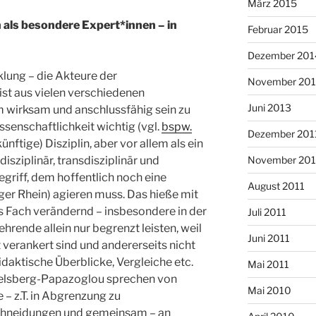
März 2015
 als besondere Expert*innen – in
Februar 2015
Dezember 201
lung – die Akteure der
November 20
ist aus vielen verschiedenen
Juni 2013
m wirksam und anschlussfähig sein zu
ssenschaftlichkeit wichtig (vgl.
bspw.
Dezember 201
ukünftige) Disziplin, aber vor allem als ein
isziplinär, transdisziplinär und
November 201
Begriff, dem hoffentlich noch eine
August 2011
iger Rhein) agieren muss. Das hieße mit
Fach verändernd – insbesondere in der
Juli 2011
rende allein nur begrenzt leisten, weil
Juni 2011
t verankert sind und andererseits nicht
daktische Überblicke, Vergleiche etc.
Mai 2011
pelsberg-Papazoglou sprechen von
Mai 2010
– z.T. in Abgrenzung zu
chneidungen und gemeinsam – an