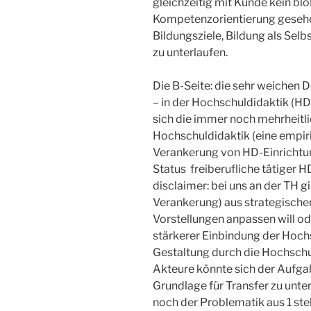
gleichzeitig mit Kunde kein b
Kompetenzorientierung gesehen
Bildungsziele, Bildung als Sel
zu unterlaufen.
Die B-Seite: die sehr weichen D
– in der Hochschuldidaktik (HD) 
sich die immer noch mehrheitli
Hochschuldidaktik (eine empir
Verankerung von HD-Einrichtun
Status freiberufliche tätiger HD
disclaimer: bei uns an der TH g
Verankerung) aus strategische
Vorstellungen anpassen will od
stärkerer Einbindung der Hochs
Gestaltung durch die Hochschul
Akteure könnte sich der Aufga
Grundlage für Transfer zu unt
noch der Problematik aus 1 stel