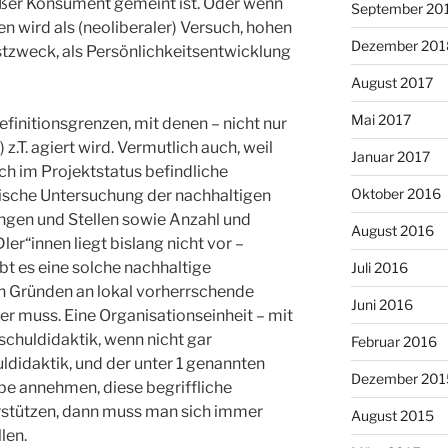
loßer Konsument gemeint ist. Oder wenn
September 20
 wird als (neoliberaler) Versuch, hohen
Dezember 201
bstzweck, als Persönlichkeitsentwicklung
August 2017
Mai 2017
efinitionsgrenzen, mit denen – nicht nur
z.T. agiert wird. Vermutlich auch, weil
Januar 2017
ch im Projektstatus befindliche
Oktober 2016
ische Untersuchung der nachhaltigen
gen und Stellen sowie Anzahl und
August 2016
ler“innen liegt bislang nicht vor –
ibt es eine solche nachhaltige
Juli 2016
n Gründen an lokal vorherrschende
Juni 2016
er muss. Eine Organisationseinheit – mit
chuldidaktik, wenn nicht gar
Februar 2016
didaktik, und der unter 1 genannten
Dezember 201
be annehmen, diese begriffliche
erstützen, dann muss man sich immer
August 2015
len.