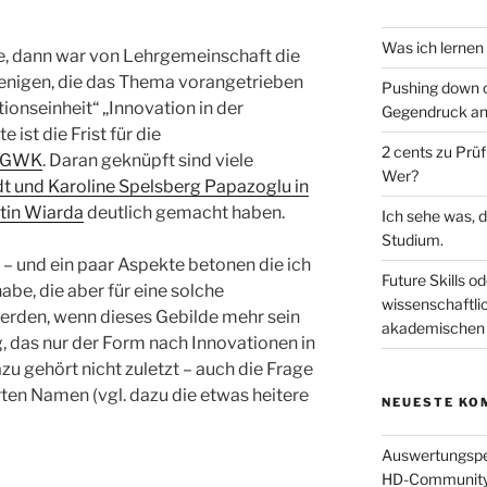
Was ich lernen
e, dann war von Lehrgemeinschaft die
jenigen, die das Thema vorangetrieben
Pushing down o
tionseinheit“ „Innovation in der
Gegendruck an
ist die Frist für die
2 cents zu Prü
r GWK
. Daran geknüpft sind viele
Wer?
t und Karoline Spelsberg Papazoglu in
tin Wiarda
deutlich gemacht haben.
Ich sehe was, d
Studium.
– und ein paar Aspekte betonen die ich
Future Skills od
abe, die aber für eine solche
wissenschaftli
werden, wenn dieses Gebilde mehr sein
akademischen 
ng, das nur der Form nach Innovationen in
zu gehört nicht zuletzt – auch die Frage
ten Namen (vgl. dazu die etwas heitere
NEUESTE KO
Auswertungsper
HD-Community (