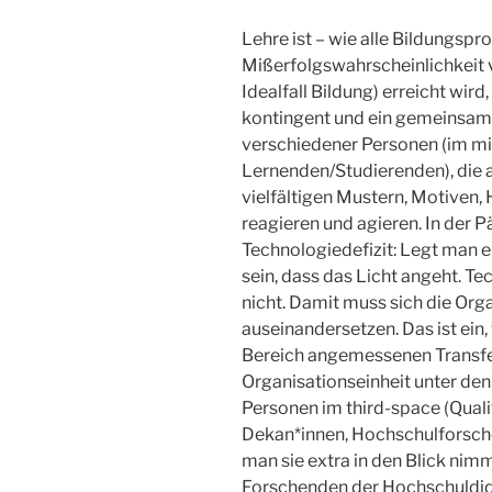
Lehre ist – wie alle Bildungspr
Mißerfolgswahrscheinlichkeit v
Idealfall Bildung) erreicht wir
kontingent und ein gemeinsam
verschiedener Personen (im m
Lernenden/Studierenden), die a
vielfältigen Mustern, Motiven
reagieren und agieren. In der 
Technologiedefizit: Legt man e
sein, dass das Licht angeht. T
nicht. Damit muss sich die Orga
auseinandersetzen. Das ist ein,
Bereich angemessenen Transfe
Organisationseinheit unter den Ti
Personen im third-space (Qua
Dekan*innen, Hochschulforsche
man sie extra in den Blick nimm
Forschenden der Hochschuldida