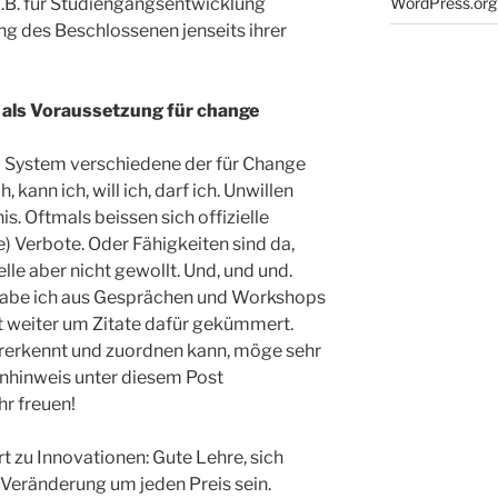
z.B. für Studiengangsentwicklung
WordPress.org
g des Beschlossenen jenseits ihrer
en als Voraussetzung für change
 System verschiedene der für Change
, kann ich, will ich, darf ich. Unwillen
is. Oftmals beissen sich offizielle
 Verbote. Oder Fähigkeiten sind da,
le aber nicht gewollt. Und, und und.
abe ich aus Gesprächen und Workshops
 weiter um Zitate dafür gekümmert.
rerkennt und zuordnen kann, möge sehr
nhinweis unter diesem Post
r freuen!
rt zu Innovationen: Gute Lehre, sich
 Veränderung um jeden Preis sein.