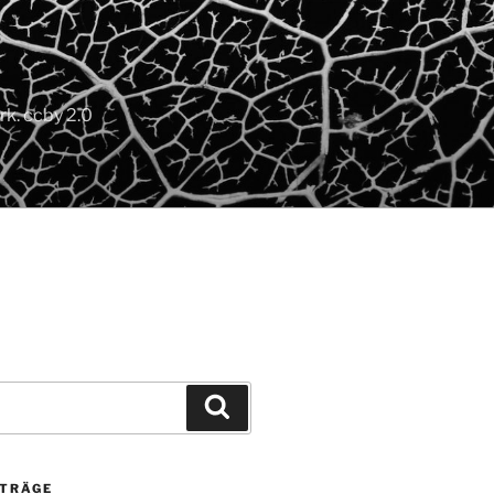
k. ccby 2.0
Suchen
ITRÄGE