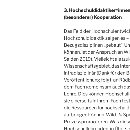
3. Hochschuldidaktiker*innen
(besonderer) Kooperation
Das Feld der Hochschulentwick
Hochschuldidaktik zeigen es – 
Bezugsdisziplinen „gebaut“. U
können, ist der Anspruch an Wi
Salden 2019
). Vielleicht als (z
Wissenschaftsgebiet, das interd
infradisziplinär (Dank für den 
Veröffentlichung folgt, an Rüd
dem Fach gemeinsam auch das 
Lehre. Dies können Hochschulleh
sie einerseits in ihrem Fach fes
die Ressourcen für hochschuldi
aufbringen können. Wildt & S
Prozesspromotoren. Was diese 
Hochschullehrenden, in Übers