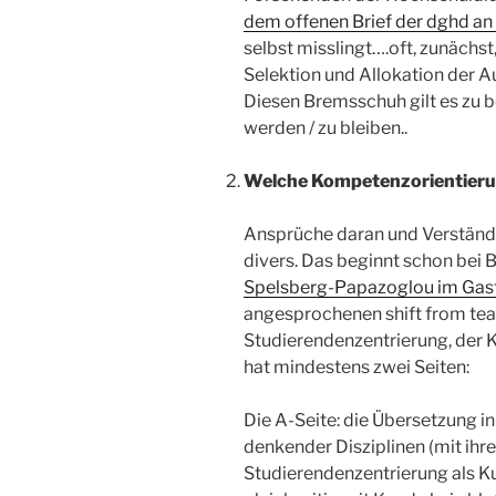
dem offenen Brief der dghd an
selbst misslingt….oft, zunächst
Selektion und Allokation der Au
Diesen Bremsschuh gilt es zu b
werden / zu bleiben..
Welche Kompetenzorientierun
Ansprüche daran und Verständni
divers. Das beginnt schon bei 
Spelsberg-Papazoglou im Gast
angesprochenen shift from teac
Studierendenzentrierung, der 
hat mindestens zwei Seiten:
Die A-Seite: die Übersetzung i
denkender Disziplinen (mit ihr
Studierendenzentrierung als K