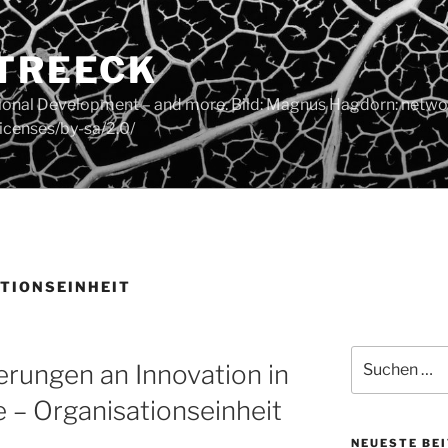
 TREECK
tional Development – and more. Bild: Magnus Hagdorn: networ
icenses/by-sa/2.0/
TIONSEINHEIT
Suchen
rungen an Innovation in
nach:
 – Organisationseinheit
NEUESTE BE