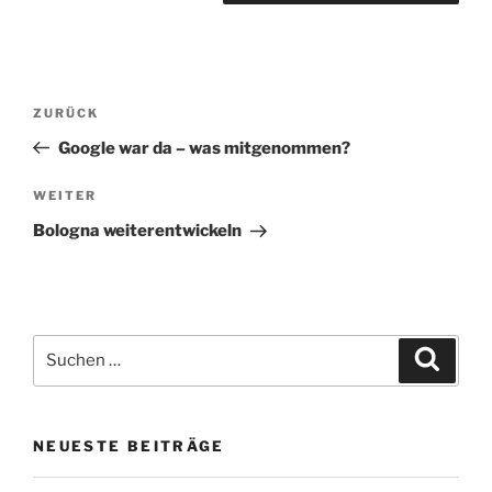
Beitragsnavigation
Vorheriger
ZURÜCK
Beitrag
Google war da – was mitgenommen?
Nächster
WEITER
Beitrag
Bologna weiterentwickeln
Suchen
Suche
nach:
NEUESTE BEITRÄGE