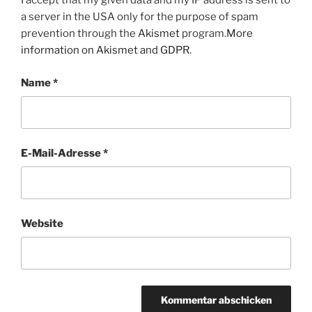
I accept that my given data and my IP address is sent to
a server in the USA only for the purpose of spam
prevention through the
Akismet
program.
More
information on Akismet and GDPR
.
Name
*
E-Mail-Adresse
*
Website