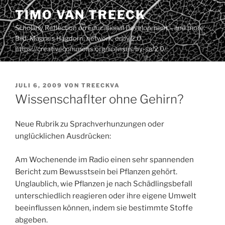
Zum
TIMO VAN TREECK
Inhalt
Scholarly Reflection on Educational Development – and more.
springen
Bild: Magnus Hagdorn: network. ccby 2.0
https://creativecommons.org/licenses/by-sa/2.0/
VERÖFFENTLICHT
JULI 6, 2009
VON
TREECKVA
AM
Wissenschaflter ohne Gehirn?
Neue Rubrik zu Sprachverhunzungen oder
unglücklichen Ausdrücken:
Am Wochenende im Radio einen sehr spannenden
Bericht zum Bewusstsein bei Pflanzen gehört.
Unglaublich, wie Pflanzen je nach Schädlingsbefall
unterschiedlich reagieren oder ihre eigene Umwelt
beeinflussen können, indem sie bestimmte Stoffe
abgeben.