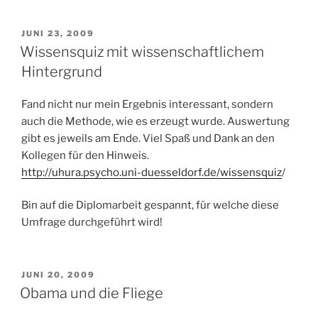
VERÖFFENTLICHT
JUNI 23, 2009
AM
Wissensquiz mit wissenschaftlichem
Hintergrund
Fand nicht nur mein Ergebnis interessant, sondern
auch die Methode, wie es erzeugt wurde. Auswertung
gibt es jeweils am Ende. Viel Spaß und Dank an den
Kollegen für den Hinweis.
http://uhura.psycho.uni-duesseldorf.de/wissensquiz
/
Bin auf die Diplomarbeit gespannt, für welche diese
Umfrage durchgeführt wird!
VERÖFFENTLICHT
JUNI 20, 2009
AM
Obama und die Fliege