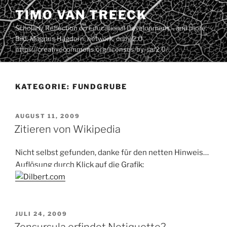
Zum
TIMO VAN TREECK
Inhalt
Scholarly Reflection on Educational Development – and more.
springen
Bild: Magnus Hagdorn: network. ccby 2.0
https://creativecommons.org/licenses/by-sa/2.0/
KATEGORIE:
FUNDGRUBE
VERÖFFENTLICHT
AUGUST 11, 2009
AM
Zitieren von Wikipedia
Nicht selbst gefunden, danke für den netten Hinweis…
Auflösung durch Klick auf die Grafik:
VERÖFFENTLICHT
JULI 24, 2009
AM