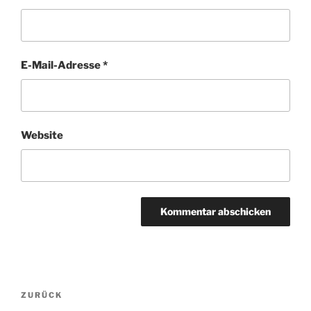
E-Mail-Adresse
*
Website
Beitragsnavigation
Vorheriger
ZURÜCK