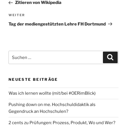
Beitrag
Zitieren von Wikipedia
Nächster
WEITER
Beitrag
Tag der mediengestützten Lehre FH Dortmund
Suchen
Suche
nach:
NEUESTE BEITRÄGE
Was ich lernen wollte (mit/bei #OERimBlick)
Pushing down on me. Hochschuldidaktik als
Gegendruck an Hochschulen?
2 cents zu Prüfungen: Prozess, Produkt, Wo und Wer?