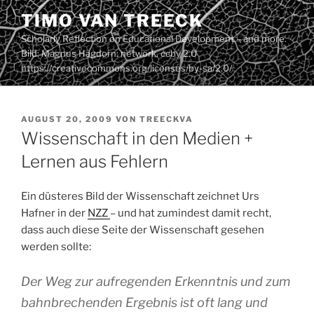
Zum
TIMO VAN TREECK
Inhalt
Scholarly Reflection on Educational Development – and more.
springen
Bild: Magnus Hagdorn: network. ccby 2.0
https://creativecommons.org/licenses/by-sa/2.0/
VERÖFFENTLICHT
AUGUST 20, 2009
VON
TREECKVA
AM
Wissenschaft in den Medien +
Lernen aus Fehlern
Ein düsteres Bild der Wissenschaft zeichnet Urs
Hafner in der
NZZ
– und hat zumindest damit recht,
dass auch diese Seite der Wissenschaft gesehen
werden sollte:
Der Weg zur aufregenden Erkenntnis und zum
bahnbrechenden Ergebnis ist oft lang und