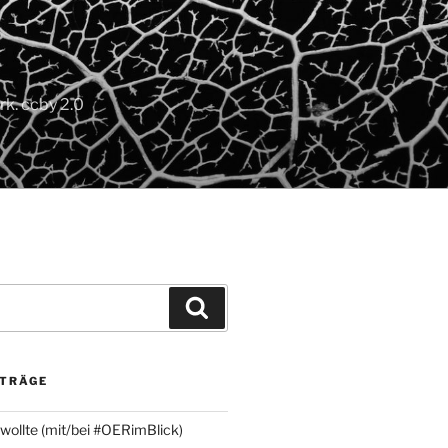
k. ccby 2.0
Suchen
ITRÄGE
 wollte (mit/bei #OERimBlick)