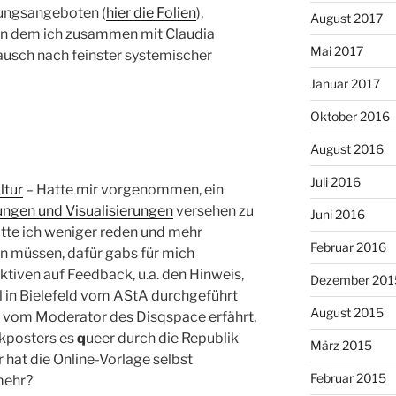
rungsangeboten (
hier die Folien
),
August 2017
an dem ich zusammen mit Claudia
Mai 2017
usch nach feinster systemischer
Januar 2017
Oktober 2016
August 2016
Juli 2016
ltur
– Hatte mir vorgenommen, ein
ngen und Visualisierungen
versehen zu
Juni 2016
ätte ich weniger reden und mehr
Februar 2016
n müssen, dafür gabs für mich
tiven auf Feedback, u.a. den Hinweis,
Dezember 201
l in Bielefeld vom AStA durchgeführt
August 2015
 vom Moderator des Disqspace erfährt,
ckposters es
q
ueer durch die Republik
März 2015
r hat die Online-Vorlage selbst
Februar 2015
mehr?