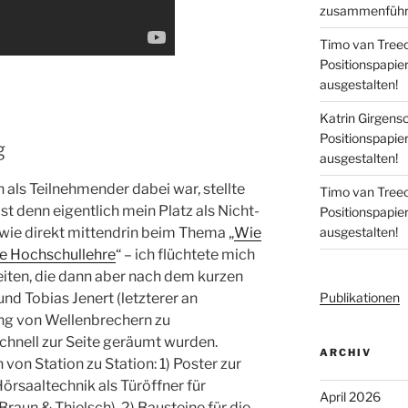
zusammenführe
Timo van Tree
Positionspapi
ausgestalten!
Katrin Girgens
Positionspapi
g
ausgestalten!
 als Teilnehmender dabei war, stellte
Timo van Tree
st denn eigentlich mein Platz als Nicht-
Positionspapi
ie direkt mittendrin beim Thema „
Wie
ausgestalten!
die Hochschullehre
“ – ich flüchtete mich
iten, die dann aber nach dem kurzen
nd Tobias Jenert (letzterer an
Publikationen
ung von Wellenbrechern zu
 schnell zur Seite geräumt wurden.
ARCHIV
von Station zu Station: 1) Poster zur
örsaaltechnik als Türöffner für
April 2026
raun & Thielsch), 2) Bausteine für die