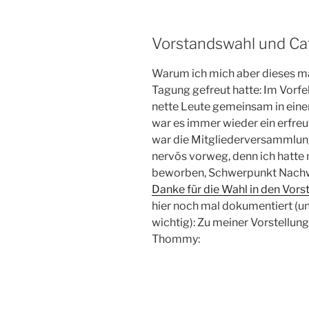
Vorstandswahl und Ca
Warum ich mich aber dieses ma
Tagung gefreut hatte: Im Vorfe
nette Leute gemeinsam in ein
war es immer wieder ein erfre
war die Mitgliederversammlung
nervös vorweg, denn ich hatte
beworben, Schwerpunkt Nachwu
Danke für die Wahl in den Vors
hier noch mal dokumentiert (un
wichtig): Zu meiner Vorstellung
Thommy: