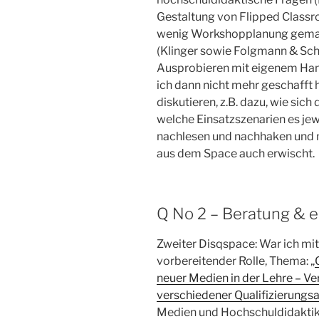
Gestaltung von Flipped Classr
wenig Workshopplanung gemac
(Klinger sowie Folgmann & Schu
Ausprobieren mit eigenem Han
ich dann nicht mehr geschafft 
diskutieren, z.B. dazu, wie sic
welche Einsatzszenarien es jew
nachlesen und nachhaken und 
aus dem Space auch erwischt.
Q No 2 – Beratung & 
Zweiter Disqspace: War ich mit
vorbereitender Rolle, Thema: „
neuer Medien in der Lehre – Ve
verschiedener Qualifizierungs
Medien und Hochschuldidaktik