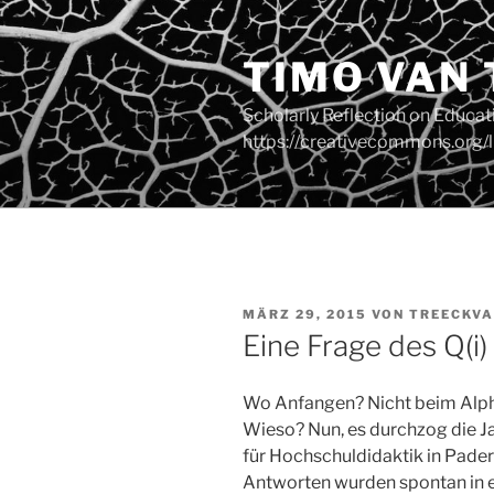
Zum
Inhalt
TIMO VAN
springen
Scholarly Reflection on Educa
https://creativecommons.org/l
VERÖFFENTLICHT
MÄRZ 29, 2015
VON
TREECKVA
AM
Eine Frage des Q(i)
Wo Anfangen? Nicht beim Alph
Wieso? Nun, es durchzog die J
für Hochschuldidaktik in Pader
Antworten wurden spontan in 