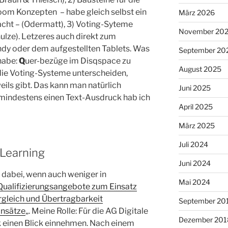
oom Konzepten – habe gleich selbst ein
März 2026
ht – (Odermatt), 3) Voting-Syteme
November 20
lze). Letzeres auch direkt zum
dy oder dem aufgestellten Tablets. Was
September 20
habe:
Q
uer-bezüge im Disqspace zu
August 2025
h die Voting-Systeme unterscheiden,
eils gibt. Das kann man natürlich
Juni 2025
mindestens einen Text-Ausdruck hab ich
April 2025
März 2025
Juli 2024
eLearning
Juni 2024
 dabei, wenn auch weniger in
Mai 2024
Qualifizierungsangebote zum Einsatz
rgleich und Übertragbarkeit
September 20
ansätze
„. Meine Rolle: Für die AG Digitale
Dezember 201
 einen Blick einnehmen. Nach einem