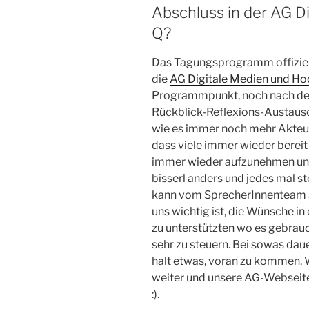
Abschluss in der AG D
Q?
Das Tagungsprogramm offiziel
die
AG Digitale Medien und Ho
Programmpunkt, noch nach dem
Rückblick-Reflexions-Austausc
wie es immer noch mehr Akteure
dass viele immer wieder berei
immer wieder aufzunehmen und w
bisserl anders und jedes mal st
kann vom SprecherInnenteam au
uns wichtig ist, die Wünsche 
zu unterstützten wo es gebrauc
sehr zu steuern. Bei sowas dau
halt etwas, voran zu kommen. W
weiter und unsere AG-Webseite
:).