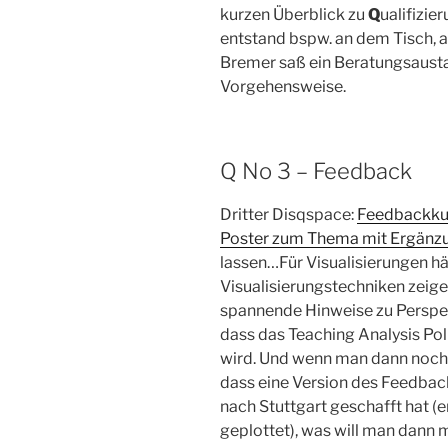
kurzen Überblick zu
Q
ualifizie
entstand bspw. an dem Tisch, 
Bremer saß ein Beratungsausta
Vorgehensweise.
Q No 3 – Feedback
Dritter Disqspace:
Feedbackku
Poster zum Thema mit Ergänzu
lassen…Für Visualisierungen h
Visualisierungstechniken zeige
spannende Hinweise zu Perspek
dass das Teaching Analysis Pol
wird. Und wenn man dann noch
dass eine Version des Feedba
nach Stuttgart geschafft hat (e
geplottet), was will man dann 