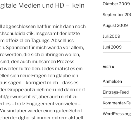
Oktober 2009
igitale Medien und HD – kein
September 20
August 2009
l abgeschlossen hat für mich dann noch
chschuldidaktik
. Insgesamt der letzte
Juli 2009
 offoiziellen Tagungs-Abschluss-
Juni 2009
h. Spannend für mich war da vor allem,
 werden, die sich einbringen wollen,
t sind, den auch mühsamen Prozess
META
eiter zu treiben. Jedes mal ist es ein
ellen sich neue Fragen. Ich glaube ich
Anmelden
s sagen – korrigiert mich – dass es
in der Gruppe aufzunehmen und dann dort
Eintrags-Feed
ht/gewünscht ist, aber auch nicht zu
Kommentar-Fe
ert es – trotz Engagement von vielen –
ir sind aber wieder einen guten Schritt
WordPress.org
 bei der dghd ist immer extrem aktuell