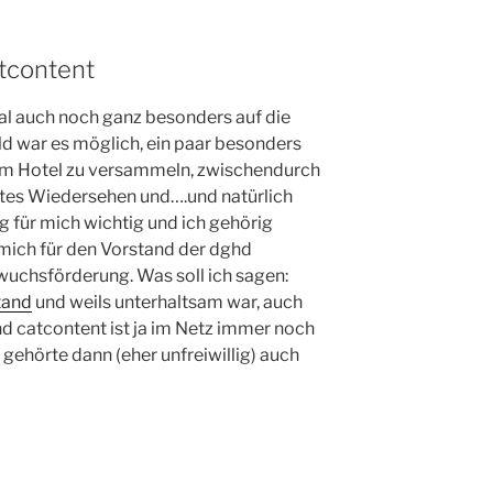
tcontent
l auch noch ganz besonders auf die
ld war es möglich, ein paar besonders
em Hotel zu versammeln, zwischendurch
utes Wiedersehen und….und natürlich
 für mich wichtig und ich gehörig
 mich für den Vorstand der dghd
chsförderung. Was soll ich sagen:
tand
und weils unterhaltsam war, auch
d catcontent ist ja im Netz immer noch
 gehörte dann (eher unfreiwillig) auch