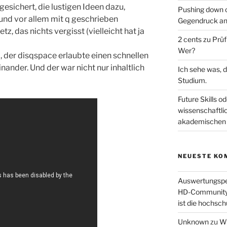
gesichert, die lustigen Ideen dazu,
Pushing down o
und vor allem mit q geschrieben
Gegendruck an
, das nichts vergisst (vielleicht hat ja
2 cents zu Prü
Wer?
l, der disqspace erlaubte einen schnellen
ander. Und der war nicht nur inhaltlich
Ich sehe was, d
Studium.
Future Skills od
wissenschaftli
akademischen 
NEUESTE KO
Auswertungsper
HD-Community (
ist die hochsch
Unknown
zu
Wi