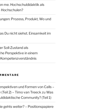
n me. Hochschuldidaktik als
 Hochschulen?
fungen: Prozess, Produkt, Wo und
as Du nicht siehst. Einsamkeit im
er Soll-Zustand als
che Perspektive in einem
Kompetenzverständnis
MMENTARE
spektiven und Formen von Calls –
Teil 2) – Timo van Treeck
zu
Was
uldidaktische Community? (Teil 1)
e gehts weiter? – Positionspapiere