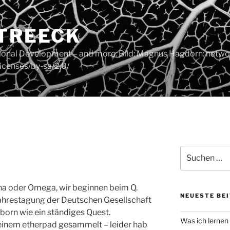
 TREECK
tional Development – and more. Bild: Magnus Hagdorn: networ
icenses/by-sa/2.0/
Suchen
nach:
a oder Omega, wir beginnen beim Q.
NEUESTE BE
ahrestagung der Deutschen Gesellschaft
born wie ein ständiges Quest.
Was ich lernen
einem etherpad gesammelt – leider hab