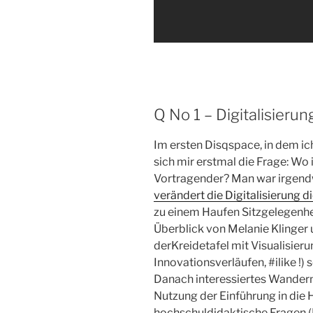
Q No 1 – Digitalisierun
Im ersten Disqspace, in dem ich
sich mir erstmal die Frage: Wo i
Vortragender? Man war irgendw
verändert die Digitalisierung 
zu einem Haufen Sitzgelegenhe
Überblick von Melanie Klinger u
derKreidetafel mit Visualisier
Innovationsverläufen, #ilike !)
Danach interessiertes Wandern 
Nutzung der Einführung in die H
hochschuldidaktische Fragen (B