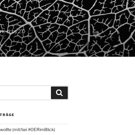
k. ccby 2.0
Suchen
ITRÄGE
 wollte (mit/bei #OERimBlick)