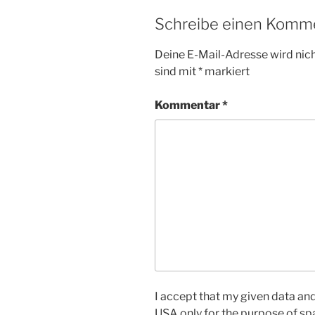
Schreibe einen Komm
Deine E-Mail-Adresse wird nicht
sind mit
*
markiert
Kommentar
*
I accept that my given data and 
USA only for the purpose of s