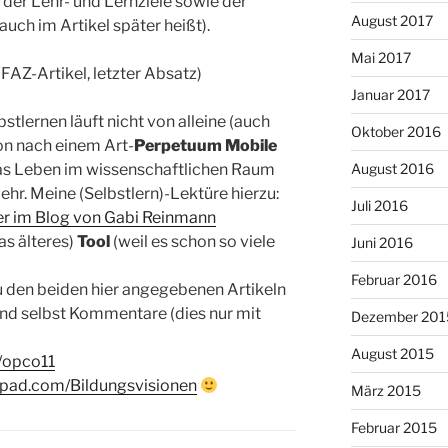
der Lehr- und Lernziele sowie der
August 2017
auch im Artikel später heißt).
Mai 2017
FAZ-Artikel, letzter Absatz)
Januar 2017
tlernen läuft nicht von alleine (auch
Oktober 2016
hon nach einem Art-
Perpetuum Mobile
 das Leben im wissenschaftlichen Raum
August 2016
ehr. Meine (Selbstlern)-Lektüre hierzu:
Juli 2016
fer im Blog von Gabi Reinmann
as älteres)
Tool
(weil es schon so viele
Juni 2016
Februar 2016
u den beiden hier angegebenen Artikeln
und selbst Kommentare (dies nur mit
Dezember 201
August 2015
/opco11
erpad.com/Bildungsvisionen
März 2015
Februar 2015