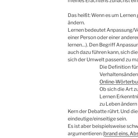
meines Erachtens zunächst eine 
Das heißt: Wenn es um Lernen
ändern.
Lernen bedeutet Anpassung/V
einer Person oder einer andere
lernen…). Den Begriff Anpassung
auch dazu führen kann, sich d
sich der Umwelt passend zu m
Die Definition fü
Verhaltensänderu
Online-Wörterb
Ob sich die Art 
Lernen Erkenntni
zu Leben ändern s
Kern der Debatte rührt. Und di
eindeutige/einseitige sein.
Es ist aber beispielsweise schw
argumentieren (
brand eins, Ab