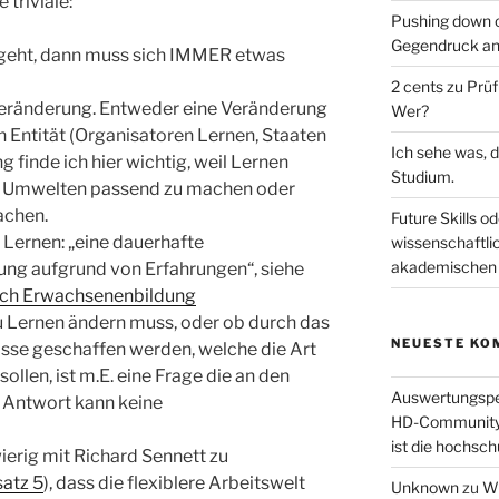
triviale:
Pushing down o
Gegendruck an
 geht, dann muss sich IMMER etwas
2 cents zu Prü
eränderung. Entweder eine Veränderung
Wer?
n Entität (Organisatoren Lernen, Staaten
Ich sehe was, d
 finde ich hier wichtig, weil Lernen
Studium.
ie Umwelten passend zu machen oder
achen.
Future Skills od
r Lernen: „eine dauerhafte
wissenschaftli
akademischen 
ng aufgrund von Erfahrungen“, siehe
uch Erwachsenenbildung
zu Lernen ändern muss, oder ob durch das
NEUESTE KO
sse geschaffen werden, welche die Art
ollen, ist m.E. eine Frage die an den
Auswertungsper
e Antwort kann keine
HD-Community (
ist die hochsch
ierig mit Richard Sennett zu
satz 5
), dass die flexiblere Arbeitswelt
Unknown
zu
Wi