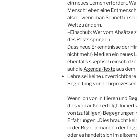
ein neues Lernen erfordert. War
Mensch“ eben eine Entmenschl
also – wenn man Sennett in sein
Welt zu ändern.
–Einschub: Wer vom Absätze zäh
des Posts springen–
Dass neue Erkenntnisse der Hir
nicht mehr) Medien ein neues 
ebenfalls skeptisch einschätz
auf die
Agenda-Texte
aus dem 
Lehre sei keine unverzichtbare 
Begleitung von Lehrprozessen 
Wenn ich von initiieren und Beg
dies von außen erfolgt. Initier
von (zufälligen) Begegnungen 
Erfahrungen…Dies braucht kein
in der Regel jemanden der begle
oder es handelt sich im allgem