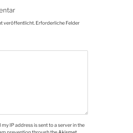
entar
 veröffentlicht.
Erforderliche Felder
my IP address is sent to a server in the
pam prevention through the
Akismet