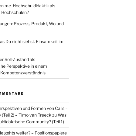
n me. Hochschuldidaktik als
 Hochschulen?
fungen: Prozess, Produkt, Wo und
as Du nicht siehst. Einsamkeit im
er Soll-Zustand als
che Perspektive in einem
Kompetenzverständnis
MMENTARE
spektiven und Formen von Calls –
Teil 2) – Timo van Treeck
zu
Was
uldidaktische Community? (Teil 1)
e gehts weiter? – Positionspapiere