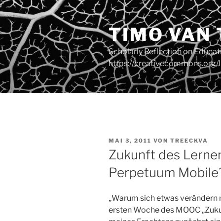
Zum
Inhalt
TIMO VAN
springen
Scholarly Reflection on Educa
https://creativecommons.org/l
VERÖFFENTLICHT
MAI 3, 2011
VON
TREECKVA
AM
Zukunft des Lernen
Perpetuum Mobile
„Warum sich etwas verändern m
ersten Woche des MOOC „Zukunf