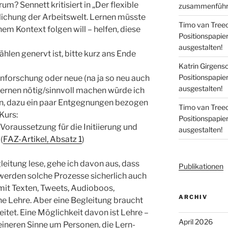
um? Sennett kritisiert in „Der flexible
zusammenführe
ichung der Arbeitswelt. Lernen müsste
Timo van Tree
em Kontext folgen will – helfen, diese
Positionspapi
ausgestalten!
len genervt ist, bitte kurz ans Ende
Katrin Girgens
Positionspapi
nforschung oder neue (na ja so neu auch
ausgestalten!
Lernen nötig/sinnvoll machen würde ich
en, dazu ein paar Entgegnungen bezogen
Timo van Tree
Kurs:
Positionspapi
Voraussetzung für die Initiierung und
ausgestalten!
(
FAZ-Artikel, Absatz 1
)
leitung lese, gehe ich davon aus, dass
Publikationen
t werden solche Prozesse sicherlich auch
mit Texten, Tweets, Audioboos,
ARCHIV
e Lehre. Aber eine Begleitung braucht
itet. Eine Möglichkeit davon ist Lehre –
April 2026
eineren Sinne um Personen, die Lern-