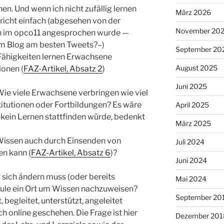
en. Und wenn ich nicht zufällig lernen
März 2026
erricht einfach (abgesehen von der
November 20
hon im opco11 angesprochen wurde —
inem Blog am besten Tweets?–)
September 20
 Fähigkeiten lernen Erwachsene
August 2025
ionen (
FAZ-Artikel, Absatz 2
)
Juni 2025
 Wie viele Erwachsene verbringen wie viel
stitutionen oder Fortbildungen? Es wäre
April 2025
kein Lernen stattfinden würde, bedenkt
März 2025
Wissen auch durch Einsenden von
Juli 2024
n kann (
FAZ-Artikel, Absatz 6
)?
Juni 2024
er sich ändern muss (oder bereits
Mai 2024
chule ein Ort um Wissen nachzuweisen?
September 20
, begleitet, unterstützt, angeleitet
h online geschehen. Die Frage ist hier
Dezember 201