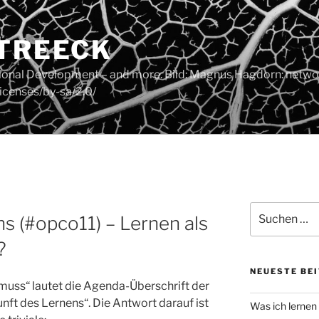
 TREECK
tional Development – and more. Bild: Magnus Hagdorn: networ
icenses/by-sa/2.0/
Suchen
s (#opco11) – Lernen als
nach:
?
NEUESTE BE
uss“ lautet die Agenda-Überschrift der
t des Lernens“. Die Antwort darauf ist
Was ich lernen