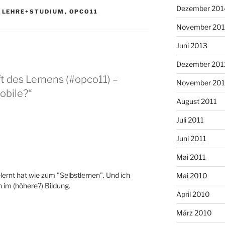
Dezember 201
,
LEHRE+STUDIUM
,
OPCO11
November 20
Juni 2013
Dezember 201
t des Lernens (#opco11) –
November 201
obile?“
August 2011
Juli 2011
Juni 2011
Mai 2011
lernt hat wie zum "Selbstlernen". Und ich
Mai 2010
 im (höhere?) Bildung.
April 2010
März 2010