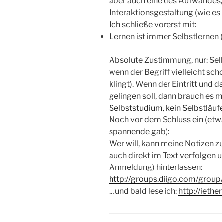
aber auch eine des Aufwandes, 
Interaktionsgestaltung (wie es 
Ich schließe vorerst mit:
Lernen ist immer Selbstlernen (
Absolute Zustimmung, nur: Selbs
wenn der Begriff vielleicht sc
klingt). Wenn der Eintritt und
gelingen soll, dann brauch es m
Selbststudium, kein Selbstläu
Noch vor dem Schluss ein (etw
spannende gab):
Wer will, kann meine Notizen z
auch direkt im Text verfolgen 
Anmeldung) hinterlassen:
http://groups.diigo.com/group
…und bald lese ich:
http://ieth