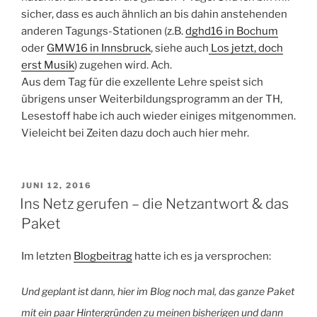
sicher, dass es auch ähnlich an bis dahin anstehenden
anderen Tagungs-Stationen (z.B.
dghd16 in Bochum
oder
GMW16 in Innsbruck
, siehe auch
Los jetzt, doch
erst Musik
) zugehen wird. Ach.
Aus dem Tag für die exzellente Lehre speist sich
übrigens unser Weiterbildungsprogramm an der TH,
Lesestoff habe ich auch wieder einiges mitgenommen.
Vieleicht bei Zeiten dazu doch auch hier mehr.
VERÖFFENTLICHT
JUNI 12, 2016
AM
Ins Netz gerufen – die Netzantwort & das
Paket
Im letzten
Blogbeitrag
hatte ich es ja versprochen:
Und geplant ist dann, hier im Blog noch mal, das ganze Paket
mit ein paar Hintergründen zu meinen bisherigen und dann