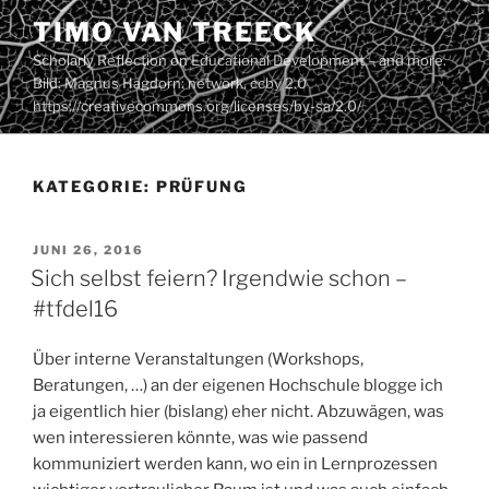
Zum
TIMO VAN TREECK
Inhalt
Scholarly Reflection on Educational Development – and more.
springen
Bild: Magnus Hagdorn: network. ccby 2.0
https://creativecommons.org/licenses/by-sa/2.0/
KATEGORIE:
PRÜFUNG
VERÖFFENTLICHT
JUNI 26, 2016
AM
Sich selbst feiern? Irgendwie schon –
#tfdel16
Über interne Veranstaltungen (Workshops,
Beratungen, …) an der eigenen Hochschule blogge ich
ja eigentlich hier (bislang) eher nicht. Abzuwägen, was
wen interessieren könnte, was wie passend
kommuniziert werden kann, wo ein in Lernprozessen