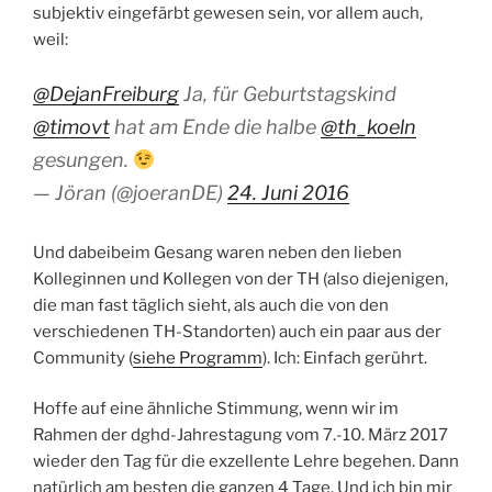
subjektiv eingefärbt gewesen sein, vor allem auch,
weil:
@DejanFreiburg
Ja, für Geburtstagskind
@timovt
hat am Ende die halbe
@th_koeln
gesungen.
— Jöran (@joeranDE)
24. Juni 2016
Und dabeibeim Gesang waren neben den lieben
Kolleginnen und Kollegen von der TH (also diejenigen,
die man fast täglich sieht, als auch die von den
verschiedenen TH-Standorten) auch ein paar aus der
Community (
siehe Programm
). Ich: Einfach gerührt.
Hoffe auf eine ähnliche Stimmung, wenn wir im
Rahmen der dghd-Jahrestagung vom 7.-10. März 2017
wieder den Tag für die exzellente Lehre begehen. Dann
natürlich am besten die ganzen 4 Tage. Und ich bin mir