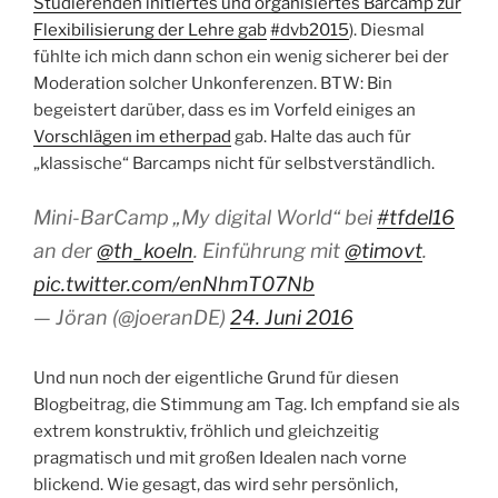
Studierenden initiertes und organisiertes Barcamp zur
Flexibilisierung der Lehre gab
#dvb2015
). Diesmal
fühlte ich mich dann schon ein wenig sicherer bei der
Moderation solcher Unkonferenzen. BTW: Bin
begeistert darüber, dass es im Vorfeld einiges an
Vorschlägen im etherpad
gab. Halte das auch für
„klassische“ Barcamps nicht für selbstverständlich.
Mini-BarCamp „My digital World“ bei
#tfdel16
an der
@th_koeln
. Einführung mit
@timovt
.
pic.twitter.com/enNhmT07Nb
— Jöran (@joeranDE)
24. Juni 2016
Und nun noch der eigentliche Grund für diesen
Blogbeitrag, die Stimmung am Tag. Ich empfand sie als
extrem konstruktiv, fröhlich und gleichzeitig
pragmatisch und mit großen Idealen nach vorne
blickend. Wie gesagt, das wird sehr persönlich,