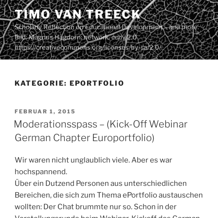
Zum
TIMO VAN TREECK
Inhalt
Scholarly Reflection on Educational Development – and more.
springen
Bild: Magnus Hagdorn: network. ccby 2.0
https://creativecommons.org/licenses/by-sa/2.0/
KATEGORIE:
EPORTFOLIO
VERÖFFENTLICHT
FEBRUAR 1, 2015
AM
Moderationsspass – (Kick-Off Webinar
German Chapter Europortfolio)
Wir waren nicht unglaublich viele. Aber es war
hochspannend.
Über ein Dutzend Personen aus unterschiedlichen
Bereichen, die sich zum Thema ePortfolio austauschen
wollten: Der Chat brummte nur so. Schon in der