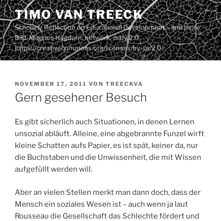
Zum
TIMO VAN TREECK
Inhalt
Scholarly Reflection on Educational Development – and more.
springen
Bild: Magnus Hagdorn: network. ccby 2.0
https://creativecommons.org/licenses/by-sa/2.0/
VERÖFFENTLICHT
NOVEMBER 17, 2011
VON
TREECKVA
AM
Gern gesehener Besuch
Es gibt sicherlich auch Situationen, in denen Lernen
unsozial abläuft. Alleine, eine abgebrannte Funzel wirft
kleine Schatten aufs Papier, es ist spät, keiner da, nur
die Buchstaben und die Unwissenheit, die mit Wissen
aufgefüllt werden will.
Aber an vielen Stellen merkt man dann doch, dass der
Mensch ein soziales Wesen ist – auch wenn ja laut
Rousseau die Gesellschaft das Schlechte fördert und