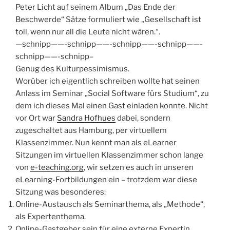
Peter Licht auf seinem Album „Das Ende der
Beschwerde“ Sätze formuliert wie „
Gesellschaft ist
toll, wenn nur all die Leute nicht wären.“
.
—schnipp——-schnipp——-schnipp——-schnipp——-
schnipp——-schnipp–
Genug des Kulturpessimismus.
Worüber ich eigentlich schreiben wollte hat seinen
Anlass im Seminar „Social Software fürs Studium“, zu
dem ich dieses Mal einen Gast einladen konnte. Nicht
vor Ort war
Sandra Hofhues
dabei, sondern
zugeschaltet aus Hamburg, per virtuellem
Klassenzimmer. Nun kennt man als eLearner
Sitzungen im virtuellen Klassenzimmer schon lange
von
e-teaching.org
, wir setzen es auch in unseren
eLearning-Fortbildungen ein – trotzdem war diese
Sitzung was besonderes:
Online-Austausch als Seminarthema, als „Methode“,
als Expertenthema.
Online-Gastgeber sein für eine externe Expertin.