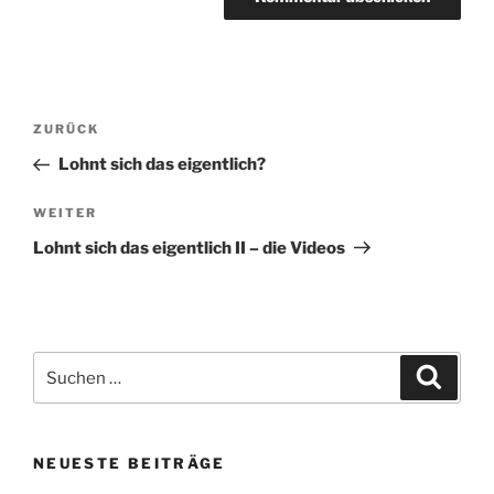
Beitragsnavigation
Vorheriger
ZURÜCK
Beitrag
Lohnt sich das eigentlich?
Nächster
WEITER
Beitrag
Lohnt sich das eigentlich II – die Videos
Suchen
Suche
nach:
NEUESTE BEITRÄGE