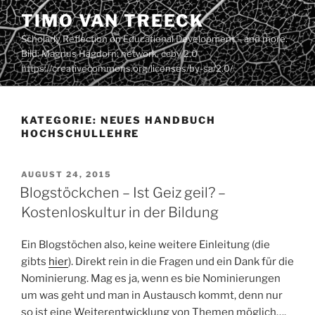
Zum
TIMO VAN TREECK
Inhalt
Scholarly Reflection on Educational Development – and more.
springen
Bild: Magnus Hagdorn: network. ccby 2.0
https://creativecommons.org/licenses/by-sa/2.0/
KATEGORIE:
NEUES HANDBUCH
HOCHSCHULLEHRE
VERÖFFENTLICHT
AUGUST 24, 2015
AM
Blogstöckchen – Ist Geiz geil? –
Kostenloskultur in der Bildung
Ein Blogstöchen also, keine weitere Einleitung (die
gibts
hier
). Direkt rein in die Fragen und ein Dank für die
Nominierung. Mag es ja, wenn es bie Nominierungen
um was geht und man in Austausch kommt, denn nur
so ist eine Weiterentwicklung von Themen möglich….