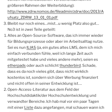
größeren Rahmen der Weiterbildung):
http://www.zdrw.nomos.de/fileadmin/zdrw/doc/2013/A
ufsatz_ZDRW_13_01_01.pdf
Bleibt nur noch eines…mist…u wenig Platz also gut…
No3 ist in zwei Teile geteilt:
Alles an Open-Source-Software, das ich immer wieder
für Bildungsprozesse oder aber im Arbeitsalltag nutze.
Sei es nun
ILIAS
(ja, ein gutes altes LMS, dem ich mich
einfach verbunden fühle, weil ich lange Zeit auch
mitgetestet habe und vieles andere mehr), seien es
etherpads
oder auch schlicht
thunderbird
. Schade,
dass es da noch vieles gibt, dass nicht wirklich
kostenlos ist, sondern sich über Werbung finanziert
und nicht offen in seiner Entwicklung ist….
Open-Access-Literatur aus dem Feld der
Hochschuldidaktik/der Hochschulentwicklung und
verwandter Bereiche. Ich hab mal vor ein paar Tagen
mit einer
Liste
dazu angefangen, mal schauen wann ich