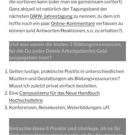
die sortieren kann (oder man sie gemeinsam sortiert).
Ganz aktuell ist natürlich der Tagungsband der
nächsten
GMW-Jahrestagung
zu nennen, zu dem ich
hoffe noch ein paar
Online-Kommentare
verfassen zu
können (und Antworten/Reaktionen, s.o. zu erhalten?).
Und was waren die letzten 3 Bildungsressourcen,
für die Du (oder Dein/e Arbeitgeber/in) Geld
ausgegeben hast?
Gelten lustige, praktische Postits in unterschiedlichen
Mustern und Gestaltungen als Bildungsressourcen?
Musst ich zuletzt privat einfach bestellen.
Eine
Campuslizenz für das Neue Handbuch
Hochschullehre
Konferenzen, Reisekosten, Weierbildungen, uff.
Betrachte diese 6 Punkte und überlege, ob es für