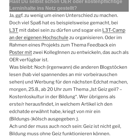
Hast Du selbst schon OER oder kostenpflichtige
Lerninhalte ins Netz gestellt?
Ja, ggf. zu wenig um einen Unterschied zu machen.
Doch viel Spaß hat es beispielsweise gemacht, bei
L3T
mit dabei sein zu dürfen und sogar ein
L3T-Camp
an der eigenen Hochschule
zu organisieren. Oder im
Rahmen eines Projekts zum Thema Feedback ein
Poster mit
zwei KollegInnen zu entwickeln, das auch als
OER verfügbar ist.
Was bleibt: Noch (irgenwann) die anderen Blogstöcken
lesen (hab viel spannendes an mir vorbeirauschen
sehen) und Werbung für den nächsten Edchat machen,
morgen, 25.8., ab 20 Uhr zum Thema „Ist Geiz geil? –
Kostenloskultur in der Bildung“. Wer übrigens als
erste/r herausfindet, in welchem Artikel ich den
edchatde erwähnt habe, kriegt von mir ein
(Bildungs-)kölsch ausgegeben ;).
Ach und der muss auch noch sein: Geiz ist nicht geil,
Bildung muss ohne Geiz funktionieren können.