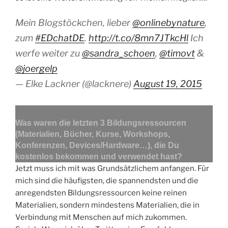
Mein Blogstöckchen, lieber
@onlinebynature
,
zum
#EDchatDE
.
http://t.co/8mn7JTkcHl
Ich
werfe weiter zu
@sandra_schoen
,
@timovt
&
@joergelp
— Elke Lackner (@lacknere)
August 19, 2015
Was waren die letzten 3 Bildungsressourcen
(Materialien, Bücher, Kurse, Workshops,
Konferenzen, Devices/Hardware…), die Du
kostenlos bekommen und verwendet hast?
Jetzt muss ich mit was Grundsätzlichem anfangen. Für
mich sind die häufigsten, die spannendsten und die
anregendsten Bildungsressourcen keine reinen
Materialien, sondern mindestens Materialien, die in
Verbindung mit Menschen auf mich zukommen.