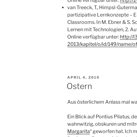
Online verfügbar unter:
http://
van Treeck, T., Himpsl-Guterman
partizipative Lernkonzepte – E
Classrooms. In M. Ebner & S. S
Lernen mit Technologien, 2. Auf
Online verfügbar unter:
http://
2013/kapitel/o/id/149/name/of
VERÖFFENTLICHT
APRIL 4, 2010
AM
Ostern
Aus österlichem Anlass mal wa
Ein Blick auf Pontius Pilatus, d
wahnwitzig, obskuren und mit
Margarita
“ geworfen hat. Ich m