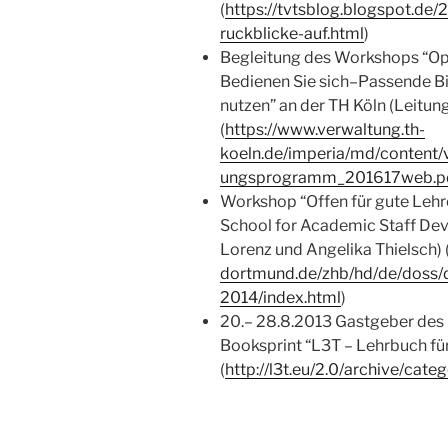
(
https://tvtsblog.blogspot.d
ruckblicke-auf.html
)
Begleitung des Workshops “Op
Bedienen Sie sich–Passende Bi
nutzen” an der TH Köln (Leitun
(
https://www.verwaltung.th-
koeln.de/imperia/md/content/
ungsprogramm_201617web.p
Workshop “Offen für gute Leh
School for Academic Staff De
Lorenz und Angelika Thielsch) 
dortmund.de/zhb/hd/de/doss
2014/index.html
)
20.
– 28.8.2013 Gastgeber des 
Booksprint “L3T – Lehrbuch fü
(
http://l3t.eu/2.0/archive/cat