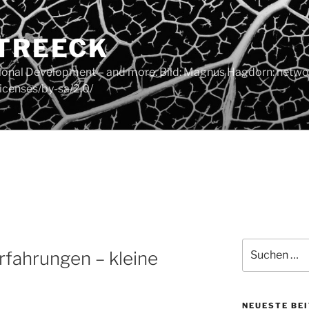
 TREECK
tional Development – and more. Bild: Magnus Hagdorn: networ
icenses/by-sa/2.0/
Suchen
fahrungen – kleine
nach:
NEUESTE BE