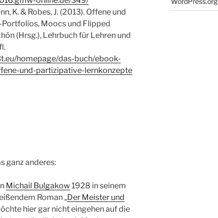
2016.gmw-online.de/349/
WordPress.org
n, K. & Robes, J. (2013). Offene und
-Portfolios, Moocs und Flipped
chön (Hrsg.), Lehrbuch für Lehren und
l.
l3t.eu/homepage/das-buch/ebook-
fene-und-partizipative-lernkonzepte
s ganz anderes:
en
Michail Bulgakow
1928 in seinem
reißendem Roman „
Der Meister und
öchte hier gar nicht eingehen auf die