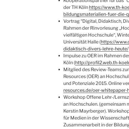
Kooperationspartner für das 
der TH Köln
https://www.th-k
bildungsmaterialien-fuer-die-
Vortrag “Digital, Didaktisch, D
Rahmen der Rinvorlesung „Hoch
vielfältigen Hochschule“, Win
Universität Halle (
https://www.d
didaktisch-divers-lehre-heute/
Impulse zu OER im Rahmen des
Köln (
http://profil2.web.th-koe
Mitglied des Review-Teams zu
Resources (OER) an Hochschul
und Potenziale 2015. Online ve
resources.de/oer-whitepaper-
Workshop Offene Lehr-/Lernsz
an Hochschulen. (gemeinsam m
Kerstin Mayrberger). Workshop
für Medien in der Wissenschaf
Zusammenarbeit in der Bildung