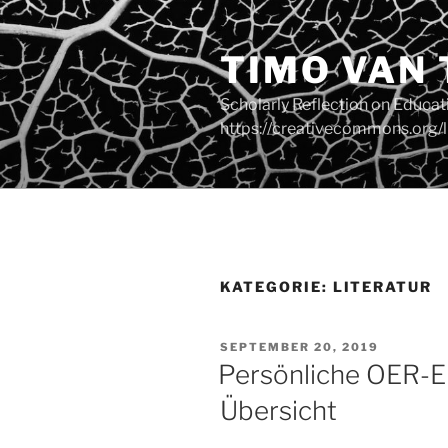
Zum
Inhalt
TIMO VAN
springen
Scholarly Reflection on Educa
https://creativecommons.org/l
KATEGORIE:
LITERATUR
VERÖFFENTLICHT
SEPTEMBER 20, 2019
AM
Persönliche OER-Er
Übersicht