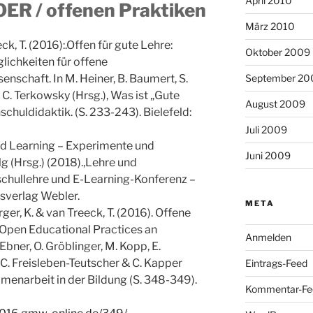
April 2010
OER / offenen Praktiken
März 2010
eck, T. (2016):.Offen für gute Lehre:
Oktober 2009
lichkeiten für offene
enschaft. In M. Heiner, B. Baumert, S.
September 20
& C. Terkowsky (Hrsg.), Was ist „Gute
August 2009
chuldidaktik. (S. 233-243). Bielefeld:
Juli 2009
ed Learning – Experimente und
Juni 2009
Ilg (Hrsg.) (2018).,​Lehre und
schullehre und E-Learning-Konferenz –
tsverlag Webler.
META
ger, K. & van Treeck, T. (2016). Offene
Open Educational Practices an
Anmelden
Ebner, O. Gröblinger, M. Kopp, E.
 C. Freisleben-Teutscher & C. Kapper
Eintrags-Feed
mmenarbeit in der Bildung (S. 348-349).
Kommentar-Fe