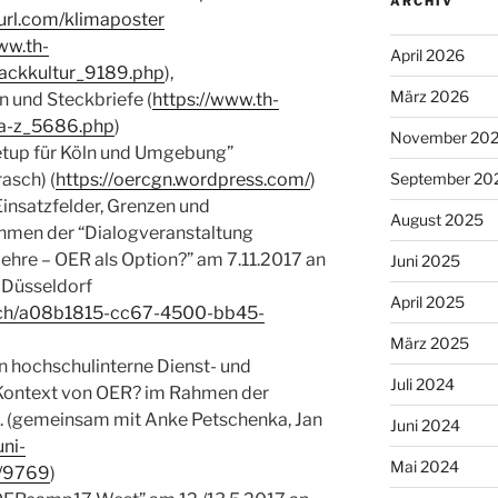
ARCHIV
yurl.com/klimaposter
ww.th-
April 2026
backkultur_9189.php
),
März 2026
n und Steckbriefe (
https://www.th-
-a-z_5686.php
)
November 20
tup für Köln und Umgebung”
September 20
asch) (
https://oercgn.wordpress.com/
)
Einsatzfelder, Grenzen und
August 2025
hmen der “Dialogveranstaltung
ehre – OER als Option?” am 7.11.2017 an
Juni 2025
 Düsseldorf
April 2025
atch/a08b1815-cc67-4500-bb45-
März 2025
n hochschulinterne Dienst- und
Juli 2024
 Kontext von OER? im Rahmen der
. (gemeinsam mit Anke Petschenka, Jan
Juni 2024
uni-
Mai 2024
n/9769
)