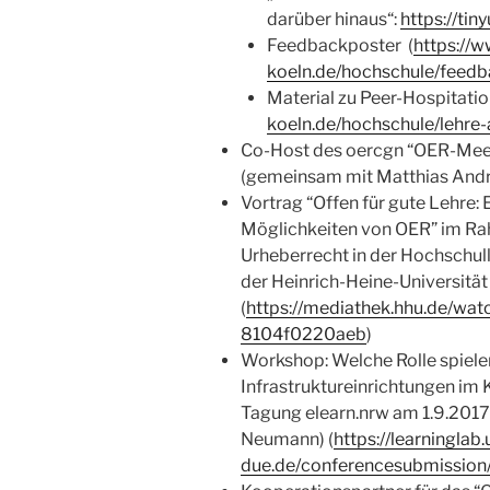
darüber hinaus“:
https://tin
Feedbackposter (
https://w
koeln.de/hochschule/feed
Material zu Peer-Hospitatio
koeln.de/hochschule/lehre
Co-Host des oercgn “OER-Mee
(gemeinsam mit Matthias Andr
Vortrag “Offen für gute Lehre: 
Möglichkeiten von OER” im Ra
Urheberrecht in der Hochschull
der Heinrich-Heine-Universität
(
https://mediathek.hhu.de/w
8104f0220aeb
)
Workshop: Welche Rolle spiele
Infrastruktureinrichtungen im
Tagung elearn.nrw am 1.9.2017
Neumann) (
https://learninglab.
due.de/conferencesubmissio