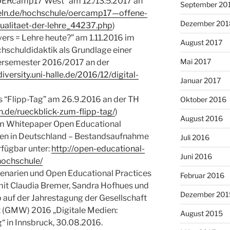
“OERcamp17 West” am 12./13.5.2017 an
September 20
oeln.de/hochschule/oercamp17—offene-
Dezember 201
qualitaet-der-lehre_44237.php
)
ivers = Lehre heute?” am 1.11.2016 im
August 2017
schuldidaktik als Grundlage einer
Mai 2017
tersemester 2016/2017 an der
iversity.uni-halle.de/2016/12/digital-
Januar 2017
 “Flipp-Tag” am 26.9.2016 an der TH
Oktober 2016
ln.de/rueckblick-zum-flipp-tag/
)
August 2016
m Whitepaper Open Educational
en in Deutschland – Bestandsaufnahme
Juli 2016
rfügbar unter:
http://open-educational-
Juni 2016
hochschule/
enarien und Open Educational Practices
Februar 2016
it Claudia Bremer, Sandra Hofhues und
Dezember 201
 auf der Jahrestagung der Gesellschaft
t (GMW) 2016 „Digitale Medien:
August 2015
“ in Innsbruck, 30.08.2016.