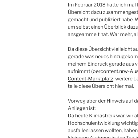
Im Februar 2018 hatte ich mal 
Übersicht dazu zusammengestel
gemacht und publiziert habe. Wi
um selbst einen Überblick daz
ansgeammelt hat. War mehr, als
Da diese Übersicht vielleicht au
gerade was neues hinzugekomm
meinem Eindruck gerade aus v
aufnimmt (
oercontent.nrw-Auss
Content-Marktplatz
, weitere L
teile diese Übersicht hier mal.
Vorweg aber der Hinweis auf da
Anliegen ist:
Da heute Klimastreik war, wir ab
Hochschulentwicklung wichtigen
ausfallen lassen wollten, habe
kleineren Aktionen in den Tag i