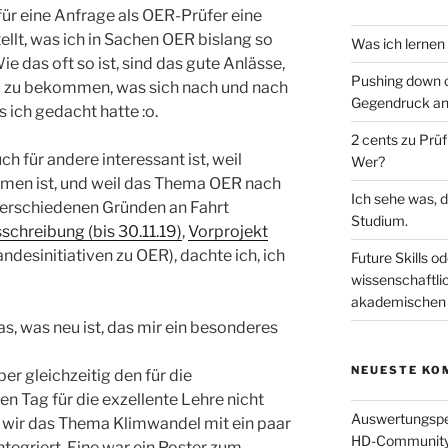
für eine Anfrage als OER-Prüfer eine
lt, was ich in Sachen OER bislang so
Was ich lernen
e das oft so ist, sind das gute Anlässe,
Pushing down o
u zu bekommen, was sich nach und nach
Gegendruck an
 ich gedacht hatte :o.
2 cents zu Prü
ch für andere interessant ist, weil
Wer?
en ist, und weil das Thema OER nach
Ich sehe was, d
erschiedenen Gründen an Fahrt
Studium.
chreibung (bis 30.11.19)
,
Vorprojekt
andesinitiativen zu OER), dachte ich, ich
Future Skills od
wissenschaftli
akademischen 
s, was neu ist, das mir ein besonderes
NEUESTE KO
er gleichzeitig den für die
 Tag für die exzellente Lehre nicht
Auswertungsper
n wir das Thema Klimwandel mit ein paar
HD-Community (
ntegriert. Eine war ein Poster zum