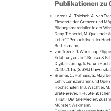
Publikationen zu 
Lorenz, A., Thielsch, A., van Tre
Einsatzfelder, Grenzen und Mög
Bildungsmaterialien in der Wiss
Dany, T. Haertel, M. Quellmelz 
Lehre“? Perspektiven der Hochs
Bertelsmann.
van Treeck, T. Workshop Flipp
Erfahrungen . In T. Brinker & K. 
Digitalisierung. 5. Forum Hoch
25.10.2016. (S. 39f.) Universitä
Bremer, C., Hofhues, S., Mayrber
Lehr-/Lernszenarien und Open 
Hochschulen. In J. Wachtler, M. 
Bratengeyer, H.-P. Steinbacher,
(Hrsg.), Digitale Medien: Zusa
Münster: Waxmann.