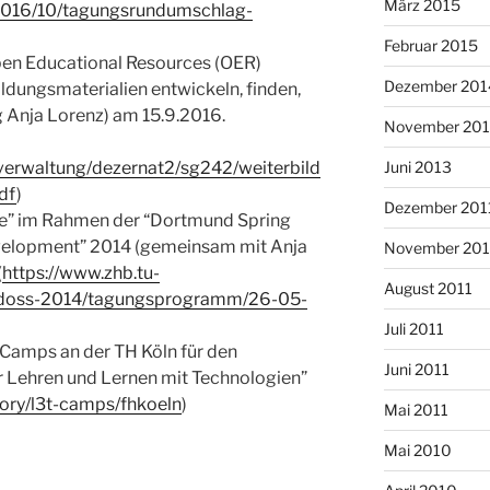
März 2015
e/2016/10/tagungsrundumschlag-
Februar 2015
en Educational Resources (OER)
Dezember 201
ldungsmaterialien entwickeln, finden,
g Anja Lorenz) am 15.9.2016.
November 20
Juni 2013
verwaltung/dezernat2/sg242/weiterbild
df
)
Dezember 201
re” im Rahmen der “Dortmund Spring
velopment” 2014 (gemeinsam mit Anja
November 201
(
https://www.zhb.tu-
August 2011
/doss-2014/tagungsprogramm/26-05-
Juli 2011
Camps an der TH Köln für den
Juni 2011
r Lehren und Lernen mit Technologien”
egory/l3t-camps/fhkoeln
)
Mai 2011
Mai 2010