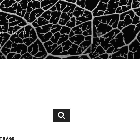
k. ccby 2.0
Suchen
ITRÄGE