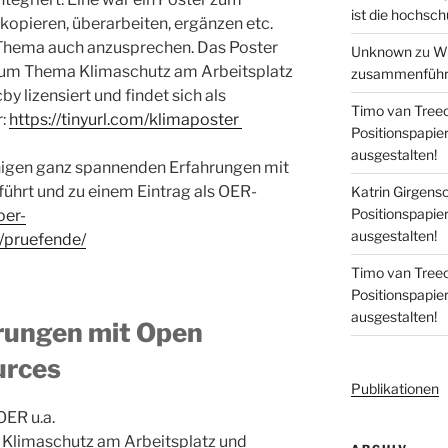
ist die hochsch
 kopieren, überarbeiten, ergänzen etc.
Thema auch anzusprechen. Das Poster
Unknown
zu
Wi
 zum Thema Klimaschutz am Arbeitsplatz
zusammenführe
by lizensiert und findet sich als
Timo van Tree
r:
https://tinyurl.com/klimaposter
Positionspapi
ausgestalten!
inigen ganz spannenden Erfahrungen mit
hrt und zu einem Eintrag als OER-
Katrin Girgens
Positionspapi
oer-
ausgestalten!
/pruefende/
Timo van Tree
Positionspapi
ausgestalten!
hrungen mit Open
urces
Publikationen
OER u.a.
Klimaschutz am Arbeitsplatz und