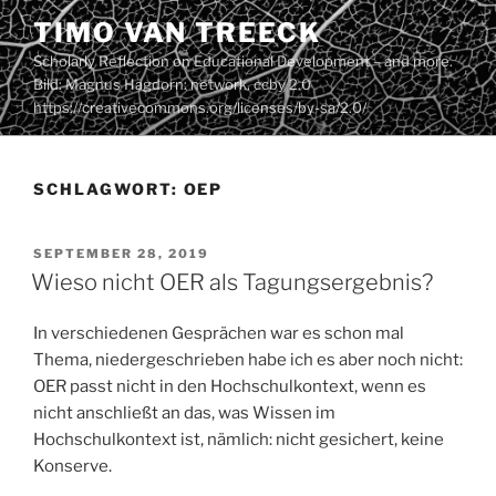
Zum
TIMO VAN TREECK
Inhalt
Scholarly Reflection on Educational Development – and more.
springen
Bild: Magnus Hagdorn: network. ccby 2.0
https://creativecommons.org/licenses/by-sa/2.0/
SCHLAGWORT:
OEP
VERÖFFENTLICHT
SEPTEMBER 28, 2019
AM
Wieso nicht OER als Tagungsergebnis?
In verschiedenen Gesprächen war es schon mal
Thema, niedergeschrieben habe ich es aber noch nicht:
OER passt nicht in den Hochschulkontext, wenn es
nicht anschließt an das, was Wissen im
Hochschulkontext ist, nämlich: nicht gesichert, keine
Konserve.