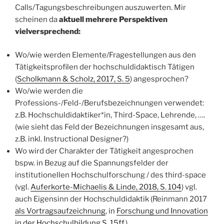
Calls/Tagungsbeschreibungen auszuwerten. Mir
scheinen da
aktuell mehrere Perspektiven
vielversprechend:
Wo/wie werden Elemente/Fragestellungen aus den
Tätigkeitsprofilen der hochschuldidaktisch Tätigen
(
Scholkmann & Scholz, 2017, S. 5
) angesprochen?
Wo/wie werden die
Professions-/Feld-/Berufsbezeichnungen verwendet:
z.B. Hochschuldidaktiker*in, Third-Space, Lehrende, ….
(wie sieht das Feld der Bezeichnungen insgesamt aus,
z.B. inkl. Instructional Designer?)
Wo wird der Charakter der Tätigkeit angesprochen
bspw. in Bezug auf die Spannungsfelder der
institutionellen Hochschulforschung / des third-space
(vgl.
Auferkorte-Michaelis & Linde, 2018, S. 104
) vgl.
auch Eigensinn der Hochschuldidaktik (Reinmann 2017
als Vortragsaufzeichnung
, in
Forschung und Innovation
in der Hochschulbildung S. 15ff.
)