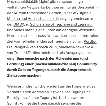
Hochschuldidaktik (dghd) gibt es schon lange
vielfältigen Netzwerkarbeit, sei es (nur als Beispiele) in
der
AG zum forschenden Lernen
, in der
AG Digitale
Medien und Hochschuldidakti
k (sogar gemeinsam mit
der
GMW
), zu
Scholarship of Teaching and Learning
und vieles mehr (siehe
unten auf der dghd-Webseite
).
Nun ist es aber so, dass Netzwerken auch ein zentrales
Ziel von Teilnehmenden auf Tagungen ist (vgl.
Kordts-
Freudinger & van Treeck 2019
, Mueller-Naewecke &
van Treeck i.E.), dies möchte ich als Ausgangspunkt
einer
Spurensuche nach der Adressierung (und
Formung) einer (hochschuldidaktischen) Community
durch Calls zu Tagungen, durch die Ansprache als
Zielgruppe machen.
Wenn es größer wird, erweitert um die Frage, wie das
Verhältnis von Adressierung vor einer Tagung und
Beiträgen auf einer Tagung ist. Und ein weiterer
Schritt könnte die Frage danach sein, wie die