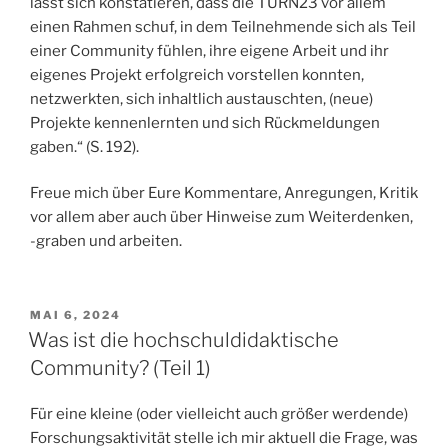
lässt sich konstatieren, dass die TURN23 vor allem
einen Rahmen schuf, in dem Teilnehmende sich als Teil
einer Community fühlen, ihre eigene Arbeit und ihr
eigenes Projekt erfolgreich vorstellen konnten,
netzwerkten, sich inhaltlich austauschten, (neue)
Projekte kennenlernten und sich Rückmeldungen
gaben.“ (S. 192).
Freue mich über Eure Kommentare, Anregungen, Kritik
vor allem aber auch über Hinweise zum Weiterdenken,
-graben und arbeiten.
VERÖFFENTLICHT
MAI 6, 2024
AM
Was ist die hochschuldidaktische
Community? (Teil 1)
Für eine kleine (oder vielleicht auch größer werdende)
Forschungsaktivität stelle ich mir aktuell die Frage, was