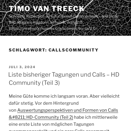
Zum
TIMO VAN TREECK
Inhalt
Scholarly Reflection on Educational Development – and more.
springen
Bild: Magnus Hagdorn: network. ccby 2.0
https://creativecommons.org/licenses/by-sa/2.0/
SCHLAGWORT:
CALLSCOMMUNITY
VERÖFFENTLICHT
JULI 3, 2024
AM
Liste bisheriger Tagungen und Calls – HD
Community (Teil 3)
Meine Güte komme ich langsam voran. Aber vielleicht
dafür stetig. Vor dem Hintergrund
von
Auswertungsperspektiven und Formen von Calls
&#8211; HD-Community (Teil 2)
habe ich mittlerweile
eine erste Liste von möglichen Tagungen