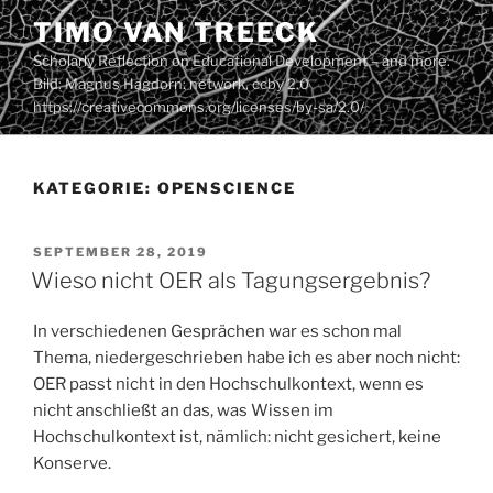
Zum
TIMO VAN TREECK
Inhalt
Scholarly Reflection on Educational Development – and more.
springen
Bild: Magnus Hagdorn: network. ccby 2.0
https://creativecommons.org/licenses/by-sa/2.0/
KATEGORIE:
OPENSCIENCE
VERÖFFENTLICHT
SEPTEMBER 28, 2019
AM
Wieso nicht OER als Tagungsergebnis?
In verschiedenen Gesprächen war es schon mal
Thema, niedergeschrieben habe ich es aber noch nicht:
OER passt nicht in den Hochschulkontext, wenn es
nicht anschließt an das, was Wissen im
Hochschulkontext ist, nämlich: nicht gesichert, keine
Konserve.