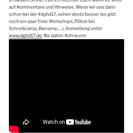
In diesem Sinne, freu ich mich auf Euch: wenn Ihr wollt
auf Kommentare und Hinweise. Wenn wir uns dann
schon bei der #dghd17, sehen desto besser (es gibt
noch ein paar freie Workshops, Plätze bei
Schreibcamp, Barcamp…..), Anmeldung unter
www.dghd17.de
. Bis dahin: #ohrwurm