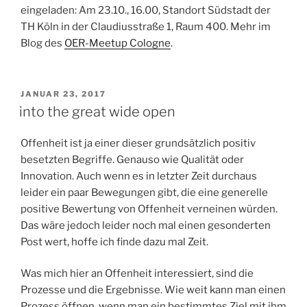
eingeladen: Am 23.10., 16.00, Standort Südstadt der
TH Köln in der Claudiusstraße 1, Raum 400. Mehr im
Blog des
OER-Meetup Cologne
.
VERÖFFENTLICHT
JANUAR 23, 2017
AM
into the great wide open
Offenheit ist ja einer dieser grundsätzlich positiv
besetzten Begriffe. Genauso wie Qualität oder
Innovation. Auch wenn es in letzter Zeit durchaus
leider ein paar Bewegungen gibt, die eine generelle
positive Bewertung von Offenheit verneinen würden.
Das wäre jedoch leider noch mal einen gesonderten
Post wert, hoffe ich finde dazu mal Zeit.
Was mich hier an Offenheit interessiert, sind die
Prozesse und die Ergebnisse. Wie weit kann man einen
Prozess öffnen, wenn man ein bestimmtes Ziel mit ihm