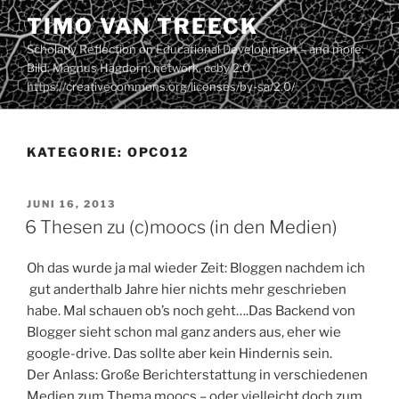
Zum
TIMO VAN TREECK
Inhalt
Scholarly Reflection on Educational Development – and more.
springen
Bild: Magnus Hagdorn: network. ccby 2.0
https://creativecommons.org/licenses/by-sa/2.0/
KATEGORIE:
OPCO12
VERÖFFENTLICHT
JUNI 16, 2013
AM
6 Thesen zu (c)moocs (in den Medien)
Oh das wurde ja mal wieder Zeit: Bloggen nachdem ich
gut anderthalb Jahre hier nichts mehr geschrieben
habe. Mal schauen ob’s noch geht….Das Backend von
Blogger sieht schon mal ganz anders aus, eher wie
google-drive. Das sollte aber kein Hindernis sein.
Der Anlass: Große Berichterstattung in verschiedenen
Medien zum Thema moocs – oder vielleicht doch zum