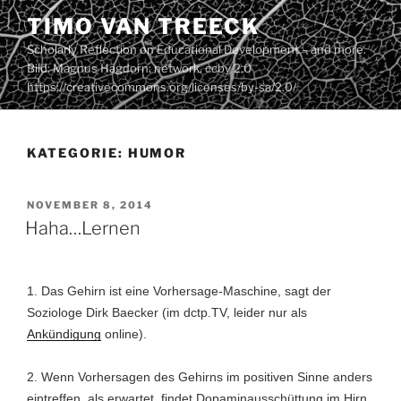
Zum
TIMO VAN TREECK
Inhalt
Scholarly Reflection on Educational Development – and more.
springen
Bild: Magnus Hagdorn: network. ccby 2.0
https://creativecommons.org/licenses/by-sa/2.0/
KATEGORIE:
HUMOR
VERÖFFENTLICHT
NOVEMBER 8, 2014
AM
Haha…Lernen
1. Das Gehirn ist eine Vorhersage-Maschine, sagt der
Soziologe Dirk Baecker (im dctp.TV, leider nur als
Ankündigung
online).
2. Wenn Vorhersagen des Gehirns im positiven Sinne anders
eintreffen, als erwartet, findet Dopaminausschüttung im Hirn