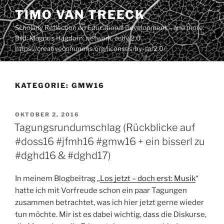
Zum
TIMO VAN TREECK
Inhalt
Scholarly Reflection on Educational Development – and more.
springen
Bild: Magnus Hagdorn: network. ccby 2.0
https://creativecommons.org/licenses/by-sa/2.0/
KATEGORIE:
GMW16
VERÖFFENTLICHT
OKTOBER 2, 2016
AM
Tagungsrundumschlag (Rückblicke auf
#doss16 #jfmh16 #gmw16 + ein bisserl zu
#dghd16 & #dghd17)
In meinem Blogbeitrag „
Los jetzt – doch erst: Musik
“
hatte ich mit Vorfreude schon ein paar Tagungen
zusammen betrachtet, was ich hier jetzt gerne wieder
tun möchte. Mir ist es dabei wichtig, dass die Diskurse,