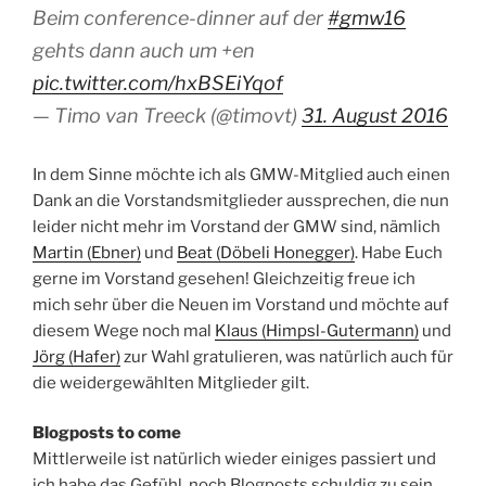
Beim conference-dinner auf der
#gmw16
gehts dann auch um +en
pic.twitter.com/hxBSEiYqof
— Timo van Treeck (@timovt)
31. August 2016
In dem Sinne möchte ich als GMW-Mitglied auch einen
Dank an die Vorstandsmitglieder aussprechen, die nun
leider nicht mehr im Vorstand der GMW sind, nämlich
Martin (Ebner)
und
Beat (Döbeli Honegger)
. Habe Euch
gerne im Vorstand gesehen! Gleichzeitig freue ich
mich sehr über die Neuen im Vorstand und möchte auf
diesem Wege noch mal
Klaus (Himpsl-Gutermann)
und
Jörg (Hafer)
zur Wahl gratulieren, was natürlich auch für
die weidergewählten Mitglieder gilt.
Blogposts to come
Mittlerweile ist natürlich wieder einiges passiert und
ich habe das Gefühl, noch Blogposts schuldig zu sein.