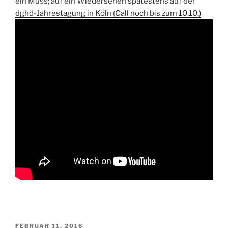
ein Muss; auf ein Wiedersehen spätestens auf der
dghd-Jahrestagung in Köln (Call noch bis zum 10.10.)
VERÖFFENTLICHT
FEBRUAR 11, 2016