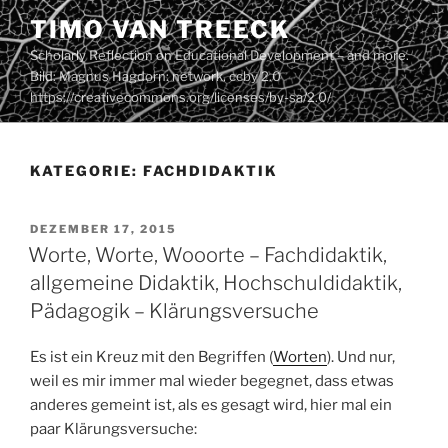
Zum
TIMO VAN TREECK
Inhalt
Scholarly Reflection on Educational Development – and more.
springen
Bild: Magnus Hagdorn: network. ccby 2.0
https://creativecommons.org/licenses/by-sa/2.0/
KATEGORIE:
FACHDIDAKTIK
VERÖFFENTLICHT
DEZEMBER 17, 2015
AM
Worte, Worte, Wooorte – Fachdidaktik,
allgemeine Didaktik, Hochschuldidaktik,
Pädagogik – Klärungsversuche
Es ist ein Kreuz mit den Begriffen (
Worten
). Und nur,
weil es mir immer mal wieder begegnet, dass etwas
anderes gemeint ist, als es gesagt wird, hier mal ein
paar Klärungsversuche: