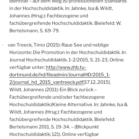
Identität – auf dem Weg zu professionellen Standards
in der Hochschuldidaktik. In: Jahnke, Isa & Wildt,
Johannes (Hrsg.): Fachbezogene und
fachübergreifende Hochschuldidaktik. Bielefeld: W.
Bertelsmann, S. 69-79.
van Treeck, Timo (2015): Raue See und neblige
·
Horizonte: Die Promotion in der Hochschuldidaktik. In:
Journal Hochschuldidaktik. 1-2/2015, S. 21-23, Online
verfügbar unter:
http://www.zhb.tu-
dortmund.de/hd/fileadmin/JournalHD/2015_1-
2/journal_hd_2015_vantreeck.pdf
[17.12..2015].
Wildt, Johannes (2011): Ein Blick zurück –
Fachübergreifende und/oder fachbezogene
Hochschuldidaktik:(K)eine Alternative. In: Jahnke, Isa &
Wildt, Johannes (Hrsg.): Fachbezogene und
fachübergreifende Hochschuldidaktik. Bielefeld:
Bertelsmann 2011, S. 19-34. – (Blickpunkt
Hochschuldidaktik; 121). Online verfügbar